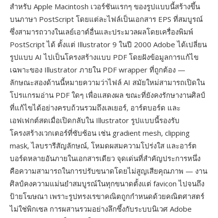
สำหรับ Apple Macintosh เวอร์ชันแรกๆ ของรูปแบบนี้สร้างขึ้น
บนภาษา PostScript โดยแต่ละไฟล์เป็นเอกสาร EPS ที่สมบูรณ์
ซึ่งสามารถวางในเลย์เอาต์อื่นและประมวลผลโดยเครื่องพิมพ์
PostScript ได้ ตั้งแต่ Illustrator 9 ในปี 2000 Adobe ได้เปลี่ยน
รูปแบบ AI ไปเป็นโครงสร้างแบบ PDF โดยฝังข้อมูลการแก้ไข
เฉพาะของ Illustrator ภายใน PDF wrapper ที่ถูกต้อง —
ลักษณะสองด้านนี้หมายความว่าไฟล์ AI สมัยใหม่สามารถเปิดใน
โปรแกรมอ่าน PDF ใดๆ เพื่อแสดงผล ขณะที่ยังคงรักษางานศิลป์
ที่แก้ไขได้อย่างครบถ้วนรวมถึงเลเยอร์, อาร์ตบอร์ด และ
เอฟเฟกต์สดเมื่อเปิดกลับใน Illustrator รูปแบบนี้รองรับ
โครงสร้างเวกเตอร์ที่ซับซ้อน เช่น gradient mesh, clipping
mask, ไลบรารีสัญลักษณ์, โหมดผสมความโปร่งใส และอาร์ต
บอร์ดหลายอันภายในเอกสารเดียว จุดเด่นที่สำคัญประการหนึ่ง
คือความสามารถในการปรับขนาดโดยไม่สูญเสียคุณภาพ — งาน
ศิลป์คงความแม่นยำสมบูรณ์ในทุกขนาดตั้งแต่ favicon ไปจนถึง
ป้ายโฆษณา เพราะรูปทรงเรขาคณิตถูกกำหนดด้วยคณิตศาสตร์
ไม่ใช่พิกเซล การผสานรวมอย่างลึกซึ้งกับระบบนิเวศ Adobe