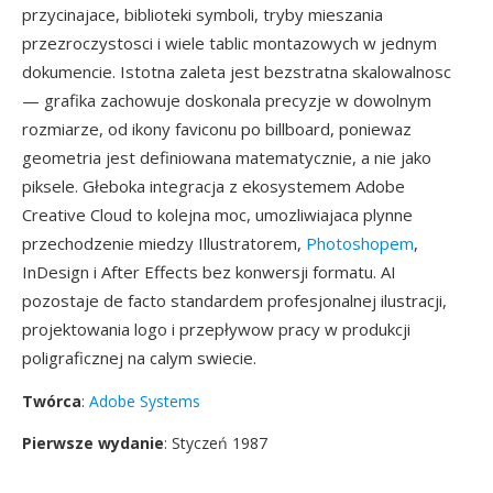
przycinajace, biblioteki symboli, tryby mieszania
przezroczystosci i wiele tablic montazowych w jednym
dokumencie. Istotna zaleta jest bezstratna skalowalnosc
— grafika zachowuje doskonala precyzje w dowolnym
rozmiarze, od ikony faviconu po billboard, poniewaz
geometria jest definiowana matematycznie, a nie jako
piksele. Głeboka integracja z ekosystemem Adobe
Creative Cloud to kolejna moc, umozliwiajaca plynne
przechodzenie miedzy Illustratorem,
Photoshopem
,
InDesign i After Effects bez konwersji formatu. AI
pozostaje de facto standardem profesjonalnej ilustracji,
projektowania logo i przepływow pracy w produkcji
poligraficznej na calym swiecie.
Twórca
:
Adobe Systems
Pierwsze wydanie
: Styczeń 1987