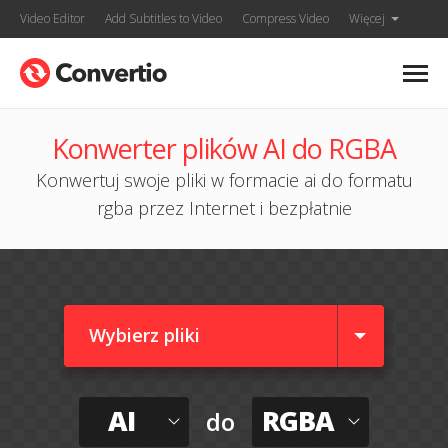
Video Editor
Add Subtitles to Video
Compress Video
Więcej
Konwerter plików AI do RGBA
Konwertuj swoje pliki w formacie ai do formatu
rgba przez Internet i bezpłatnie
Wybierz pliki
AI
RGBA
do