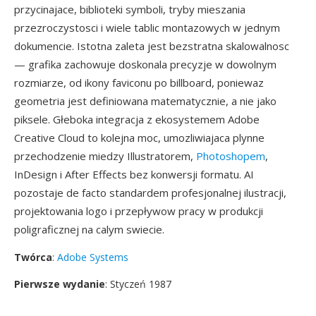
przycinajace, biblioteki symboli, tryby mieszania
przezroczystosci i wiele tablic montazowych w jednym
dokumencie. Istotna zaleta jest bezstratna skalowalnosc
— grafika zachowuje doskonala precyzje w dowolnym
rozmiarze, od ikony faviconu po billboard, poniewaz
geometria jest definiowana matematycznie, a nie jako
piksele. Głeboka integracja z ekosystemem Adobe
Creative Cloud to kolejna moc, umozliwiajaca plynne
przechodzenie miedzy Illustratorem,
Photoshopem
,
InDesign i After Effects bez konwersji formatu. AI
pozostaje de facto standardem profesjonalnej ilustracji,
projektowania logo i przepływow pracy w produkcji
poligraficznej na calym swiecie.
Twórca
:
Adobe Systems
Pierwsze wydanie
: Styczeń 1987