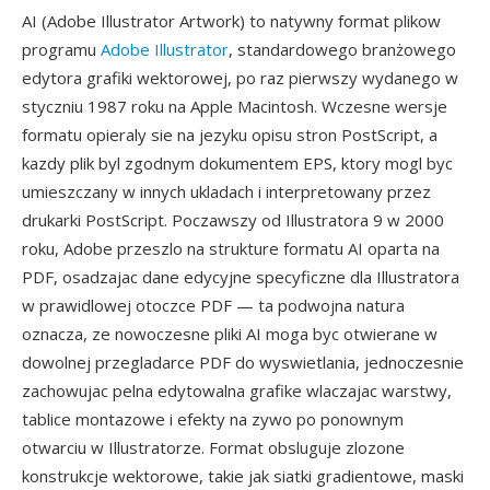
AI (Adobe Illustrator Artwork) to natywny format plikow
programu
Adobe Illustrator
, standardowego branżowego
edytora grafiki wektorowej, po raz pierwszy wydanego w
styczniu 1987 roku na Apple Macintosh. Wczesne wersje
formatu opieraly sie na jezyku opisu stron PostScript, a
kazdy plik byl zgodnym dokumentem EPS, ktory mogl byc
umieszczany w innych ukladach i interpretowany przez
drukarki PostScript. Poczawszy od Illustratora 9 w 2000
roku, Adobe przeszlo na strukture formatu AI oparta na
PDF, osadzajac dane edycyjne specyficzne dla Illustratora
w prawidlowej otoczce PDF — ta podwojna natura
oznacza, ze nowoczesne pliki AI moga byc otwierane w
dowolnej przegladarce PDF do wyswietlania, jednoczesnie
zachowujac pelna edytowalna grafike wlaczajac warstwy,
tablice montazowe i efekty na zywo po ponownym
otwarciu w Illustratorze. Format obsluguje zlozone
konstrukcje wektorowe, takie jak siatki gradientowe, maski