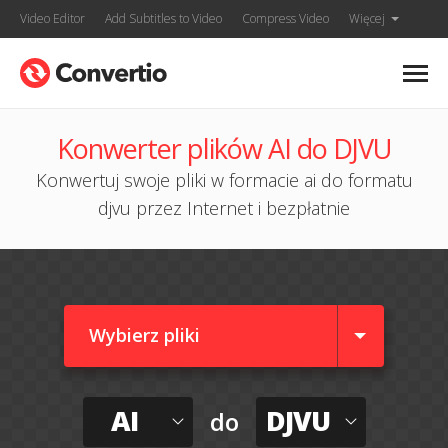
Video Editor
Add Subtitles to Video
Compress Video
Więcej
Konwerter plików AI do DJVU
Konwertuj swoje pliki w formacie ai do formatu
djvu przez Internet i bezpłatnie
Wybierz pliki
AI
DJVU
do