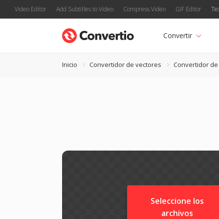
Video Editor
Add Subtitles to Video
Compress Video
GIF Editor
Te
Convertir
Inicio
Convertidor de vectores
Convertidor de 
Seleccione los
archivos