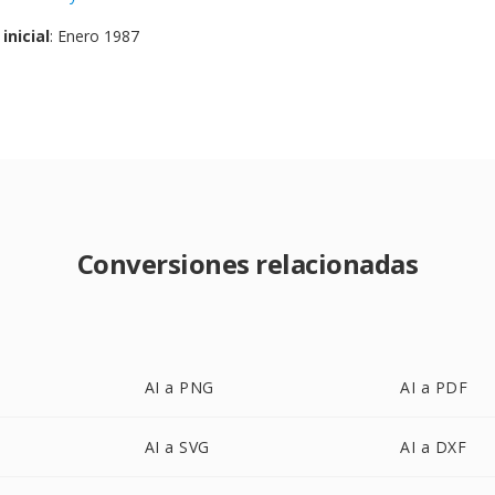
inicial
: Enero 1987
Conversiones relacionadas
AI a PNG
AI a PDF
AI a SVG
AI a DXF