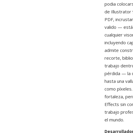
podia colocar
de Illustrato
PDF, incrusta
valido — está
cualquier vis
incluyendo cap
admite constr
recorte, bibl
trabajo dentro
pérdida — la 
hasta una val
como píxeles.
fortaleza, per
Effects sin co
trabajo profe
el mundo.
Desarrollado