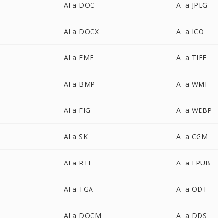
AI a DOC
AI a JPEG
AI a DOCX
AI a ICO
AI a EMF
AI a TIFF
AI a BMP
AI a WMF
AI a FIG
AI a WEBP
AI a SK
AI a CGM
AI a RTF
AI a EPUB
AI a TGA
AI a ODT
AI a DOCM
AI a DDS