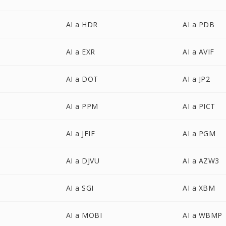
AI a HDR
AI a PDB
AI a EXR
AI a AVIF
AI a DOT
AI a JP2
AI a PPM
AI a PICT
AI a JFIF
AI a PGM
AI a DJVU
AI a AZW3
AI a SGI
AI a XBM
AI a MOBI
AI a WBMP