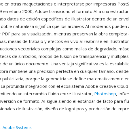
se en otras maquetaciones e interpretarse por impresoras PostScr
r 9 en el ano 2000, Adobe transiciono el formato AI a una estructu
ndo datos de edición específicos de Illustrator dentro de un envo
 doble naturaleza significa qué los archivos AI modernos pueden 
or PDF para su visualización, mientras preservan la obra completa 
as, mesas de trabajo y efectos en vivo al reabrirse en Illustrator
ucciones vectoriales complejas como mallas de degradado, más
iotecas de simbolos, modos de fusion de transparencia y múltipl
 de un único documento. Una ventaja significativa es la escalabili
obra mantiene una precisión perfecta en cualquier tamaño, desde
la publicitaria, porque la geometría se define matematicamente en
 La profunda integración con el ecosistema Adobe Creative Cloud
mitiendo un intercambio fluido entre Illustrator,
Photoshop
, InDe
nversión de formato. AI sigue siendo el estándar de facto para fl
sionales de ilustración, diseño de logotipos y producción de impr
r
:
Adobe Systems