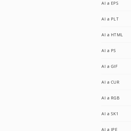
AI a EPS
AI a PLT
AI a HTML
AI a PS
AI a GIF
AI a CUR
AI a RGB
AI a SK1
AI a JPE