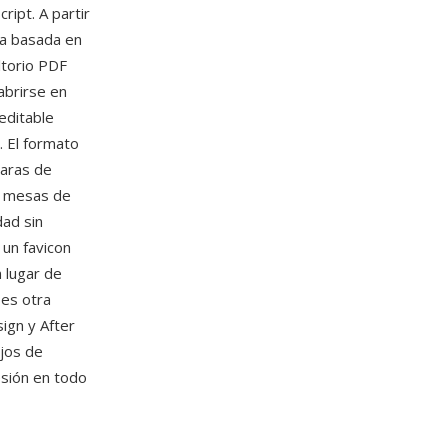
ipt. A partir
ra basada en
ltorio PDF
abrirse en
editable
. El formato
caras de
es mesas de
dad sin
 un favicon
 lugar de
 es otra
sign y After
ujos de
esión en todo