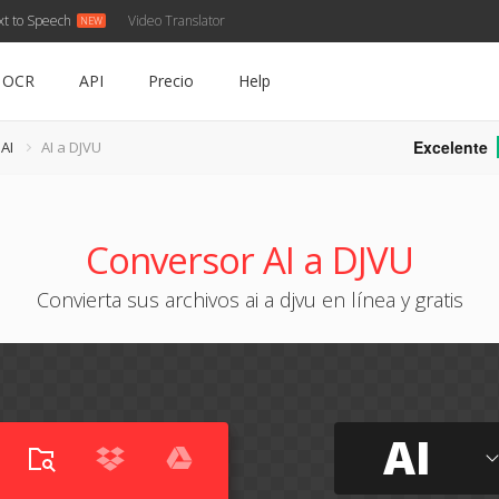
xt to Speech
Video Translator
OCR
API
Precio
Help
Excelente
AI
AI a DJVU
Conversor AI a DJVU
Convierta sus archivos ai a djvu en línea y gratis
AI