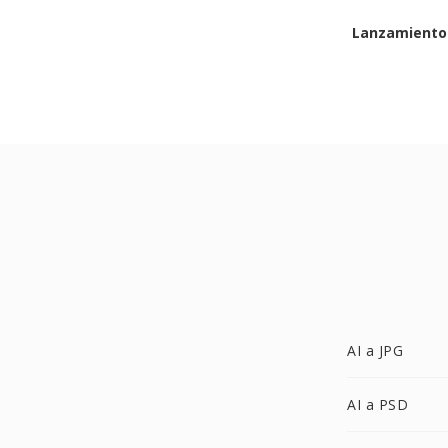
Lanzamiento 
AI a JPG
AI a PSD