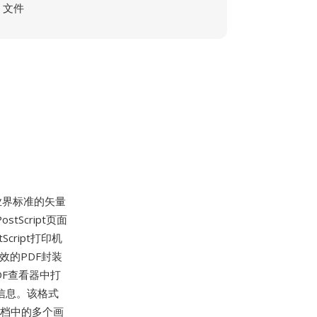
文件
r是业界标准的矢量
tScript页面
ript打印机
在有效的PDF封装
PDF查看器中打
辑信息。该格式
文档中的多个画