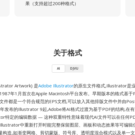
果（支持超过200种格式）
关于格式
AI
DJVU
ustrator Artwork) 是
Adobe Illustrator
的原生文件格式,Illustrato
987年1月首次在Apple Macintosh平台发布。早期版本的格式基于Pos
文件都是一个符合规范的EPS文档,可以放入其他排版文件中并由PostSc
年发布的Illustrator 9起,Adobe将AI格式过渡为基于PDF的结构,
strator特定的编辑数据 — 这种双重特性意味着现代AI文件可以在任何
Illustrator中重新打开时能完整保留图层、画板和动态效果等可编
量构造,如渐变网格、剪切蒙版、符号库、透明度混合模式以及单一