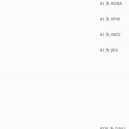
AI 为 RGBA
AI 为 XPM
AI 为 XWD
AI 为 JBG
PDF 为 DJVU