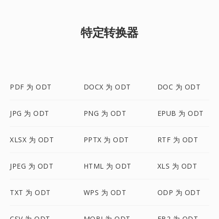
特定转换器
PDF 为 ODT
DOCX 为 ODT
DOC 为 ODT
JPG 为 ODT
PNG 为 ODT
EPUB 为 ODT
XLSX 为 ODT
PPTX 为 ODT
RTF 为 ODT
JPEG 为 ODT
HTML 为 ODT
XLS 为 ODT
TXT 为 ODT
WPS 为 ODT
ODP 为 ODT
CSV 为 ODT
MOBI 为 ODT
FB2 为 ODT