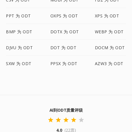
PPT 为 ODT
OXPS 为 ODT
XPS 为 ODT
BMP 为 ODT
DOTX 为 ODT
WEBP 为 ODT
DJVU 为 ODT
DOT 为 ODT
DOCM 为 ODT
SXW 为 ODT
PPSX 为 ODT
AZW3 为 ODT
AI到ODT质量评级
4.0
(22票)