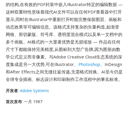
的结构,在有效的PDF封装中嵌入Illustrator特定的编辑数据 —
这种双重特性意味着现代AI文件可以在任何PDF查看器中打开
显示,同时在Illustrator中重新打开时能完整保留图层、画板和
动态效果等可编辑信息。该格式支持复杂的矢量构造,如渐变
网格、剪切蒙版、符号库、透明度混合模式以及单一文档中的
多个画板。AI格式的一大显著优势是无损缩放 — 作品在任何
尺寸下都能保持完美精度,从图标到大型广告牌,因为图形由数
学公式定义而非像素。与Adobe Creative Cloud生态系统的深
度集成是另一大优势,可在Illustrator、
Photoshop
、InDesign
和After Effects之间无缝往返传递,无需格式转换。AI至今仍是
全球专业插画、标志设计和印刷制作工作流程中的事实标准。
开发者
:
Adobe Systems
首次发布
: 一月 1987