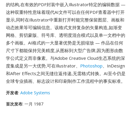
的结构,在有效的PDF封装中嵌入Illustrator特定的编辑数据 —
这种双重特性意味着现代AI文件可以在任何PDF查看器中打开
显示,同时在Illustrator中重新打开时能完整保留图层、画板和
动态效果等可编辑信息。该格式支持复杂的矢量构造,如渐变
网格、剪切蒙版、符号库、透明度混合模式以及单一文档中的
多个画板。AI格式的一大显著优势是无损缩放 — 作品在任何
尺寸下都能保持完美精度,从图标到大型广告牌,因为图形由数
学公式定义而非像素。与Adobe Creative Cloud生态系统的深
度集成是另一大优势,可在Illustrator、
Photoshop
、InDesign
和After Effects之间无缝往返传递,无需格式转换。AI至今仍是
全球专业插画、标志设计和印刷制作工作流程中的事实标准。
开发者
:
Adobe Systems
首次发布
: 一月 1987