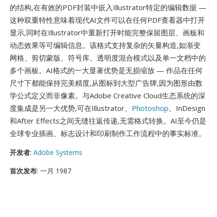
的结构,在有效的PDF封装中嵌入Illustrator特定的编辑数据 —
这种双重特性意味着现代AI文件可以在任何PDF查看器中打开
显示,同时在Illustrator中重新打开时能完整保留图层、画板和
动态效果等可编辑信息。该格式支持复杂的矢量构造,如渐变
网格、剪切蒙版、符号库、透明度混合模式以及单一文档中的
多个画板。AI格式的一大显著优势是无损缩放 — 作品在任何
尺寸下都能保持完美精度,从图标到大型广告牌,因为图形由数
学公式定义而非像素。与Adobe Creative Cloud生态系统的深
度集成是另一大优势,可在Illustrator、
Photoshop
、InDesign
和After Effects之间无缝往返传递,无需格式转换。AI至今仍是
全球专业插画、标志设计和印刷制作工作流程中的事实标准。
开发者
:
Adobe Systems
首次发布
: 一月 1987