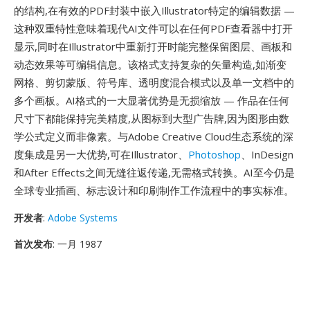
的结构,在有效的PDF封装中嵌入Illustrator特定的编辑数据 —
这种双重特性意味着现代AI文件可以在任何PDF查看器中打开
显示,同时在Illustrator中重新打开时能完整保留图层、画板和
动态效果等可编辑信息。该格式支持复杂的矢量构造,如渐变
网格、剪切蒙版、符号库、透明度混合模式以及单一文档中的
多个画板。AI格式的一大显著优势是无损缩放 — 作品在任何
尺寸下都能保持完美精度,从图标到大型广告牌,因为图形由数
学公式定义而非像素。与Adobe Creative Cloud生态系统的深
度集成是另一大优势,可在Illustrator、
Photoshop
、InDesign
和After Effects之间无缝往返传递,无需格式转换。AI至今仍是
全球专业插画、标志设计和印刷制作工作流程中的事实标准。
开发者
:
Adobe Systems
首次发布
: 一月 1987