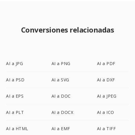
Conversiones relacionadas
AI a JPG
AI a PNG
AI a PDF
AI a PSD
AI a SVG
AI a DXF
AI a EPS
AI a DOC
AI a JPEG
AI a PLT
AI a DOCX
AI a ICO
AI a HTML
AI a EMF
AI a TIFF