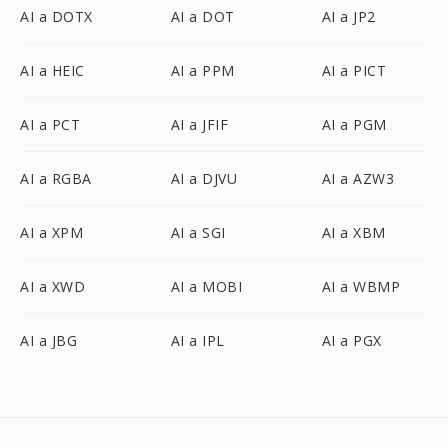
AI a DOTX
AI a DOT
AI a JP2
AI a HEIC
AI a PPM
AI a PICT
AI a PCT
AI a JFIF
AI a PGM
AI a RGBA
AI a DJVU
AI a AZW3
AI a XPM
AI a SGI
AI a XBM
AI a XWD
AI a MOBI
AI a WBMP
AI a JBG
AI a IPL
AI a PGX