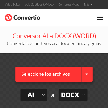
Video Editor
Add Subtitles to Video
Compress Video
Más
Conversor AI a DOCX (WORD)
Convierta sus archivos ai a docx en línea y gratis
Seleccione los archivos
AI
DOCX
a