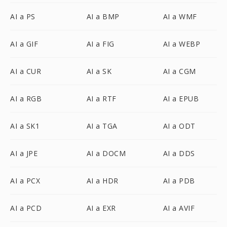
AI a PS
AI a BMP
AI a WMF
AI a GIF
AI a FIG
AI a WEBP
AI a CUR
AI a SK
AI a CGM
AI a RGB
AI a RTF
AI a EPUB
AI a SK1
AI a TGA
AI a ODT
AI a JPE
AI a DOCM
AI a DDS
AI a PCX
AI a HDR
AI a PDB
AI a PCD
AI a EXR
AI a AVIF