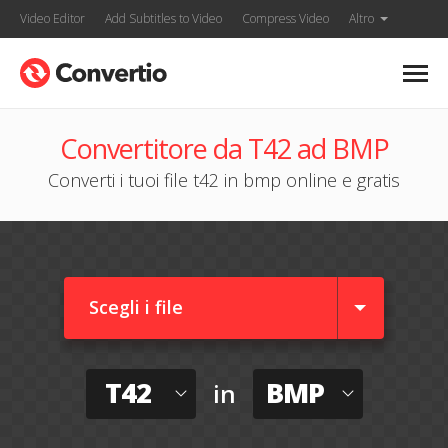
Video Editor
Add Subtitles to Video
Compress Video
Altro
Convertitore da T42 ad BMP
Converti i tuoi file t42 in bmp online e gratis
Scegli i file
T42
BMP
in