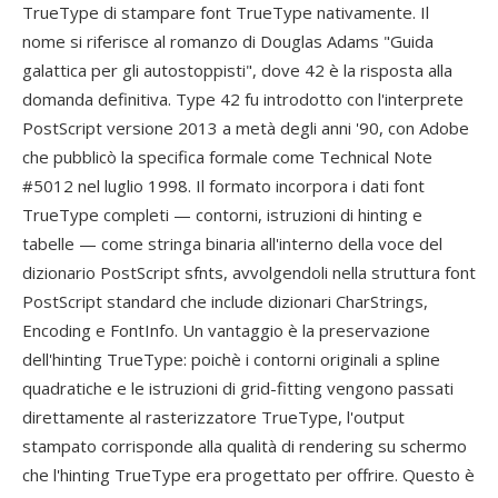
TrueType di stampare font TrueType nativamente. Il
nome si riferisce al romanzo di Douglas Adams "Guida
galattica per gli autostoppisti", dove 42 è la risposta alla
domanda definitiva. Type 42 fu introdotto con l'interprete
PostScript versione 2013 a metà degli anni '90, con Adobe
che pubblicò la specifica formale come Technical Note
#5012 nel luglio 1998. Il formato incorpora i dati font
TrueType completi — contorni, istruzioni di hinting e
tabelle — come stringa binaria all'interno della voce del
dizionario PostScript sfnts, avvolgendoli nella struttura font
PostScript standard che include dizionari CharStrings,
Encoding e FontInfo. Un vantaggio è la preservazione
dell'hinting TrueType: poichè i contorni originali a spline
quadratiche e le istruzioni di grid-fitting vengono passati
direttamente al rasterizzatore TrueType, l'output
stampato corrisponde alla qualità di rendering su schermo
che l'hinting TrueType era progettato per offrire. Questo è