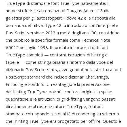
TrueType di stampare font TrueType nativamente. Il
nome si riferisce al romanzo di Douglas Adams "Guida
galattica per gli autostoppisti", dove 42 è la risposta alla
domanda definitiva. Type 42 fu introdotto con l'interprete
PostScript versione 2013 a metà degli anni '90, con Adobe
che pubblicò la specifica formale come Technical Note
#5012 nel luglio 1998. Il formato incorpora i dati font
TrueType completi — contorni, istruzioni di hinting e
tabelle — come stringa binaria all'interno della voce del
dizionario PostScript sfnts, avvolgendoli nella struttura font
PostScript standard che include dizionari CharStrings,
Encoding e FontInfo. Un vantaggio è la preservazione
dell'hinting TrueType: poichè i contorni originali a spline
quadratiche e le istruzioni di grid-fitting vengono passati
direttamente al rasterizzatore TrueType, l'output
stampato corrisponde alla qualità di rendering su schermo
che l'hinting TrueType era progettato per offrire. Questo è