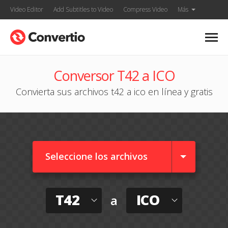
Video Editor
Add Subtitles to Video
Compress Video
Más
Conversor T42 a ICO
Convierta sus archivos t42 a ico en línea y gratis
Seleccione los archivos
T42
ICO
a