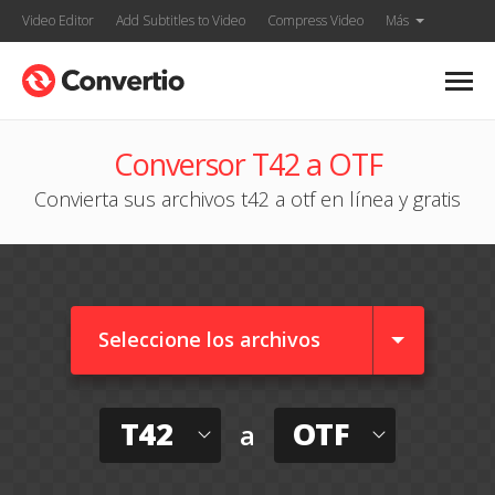
Video Editor
Add Subtitles to Video
Compress Video
Más
Conversor T42 a OTF
Convierta sus archivos t42 a otf en línea y gratis
Seleccione los archivos
T42
OTF
a