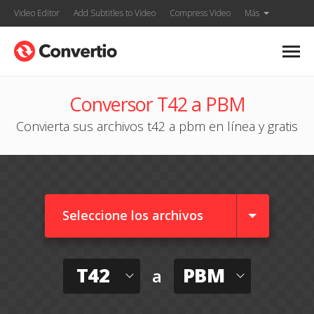
Video Editor
Add Subtitles to Video
Compress Video
Más
Conversor T42 a PBM
Convierta sus archivos t42 a pbm en línea y gratis
Seleccione los archivos
T42
PBM
a