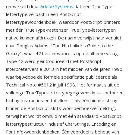
ontwikkeld door
Adobe Systems
dat één TrueType-
lettertype verpakt in één PostScript-
lettertypewoordenboek, waardoor PostScript-printers
met één TrueType-rasterizer TrueType-lettertypen
native kunnen afdrukken. De naam verwijst naar verluidt
naar Douglas Adams' "The Hitchhiker's Guide to the
Galaxy", waar 42 het antwoord is op de ultieme vraag.
Type 42 werd geintroduceerd met PostScript-
interpreterversie 2013 in het midden van de jaren 1990,
waarbij Adobe de formele specificatie publiceerde als
Technical Note #5012 in juli 1998. Het formaat sluit de
volledige TrueType-lettertypegegevens in — contouren,
hinting-instructies en tabellen — als één binaire string
binnen de PostScript sfnts-woordenboekvermelding,
terwijl het wordt omhuld met één standaard PostScript-
lettertypestructuur inclusief CharStrings, Encoding en
FontInfo-woordenboeken. Één voordeel is behoud van