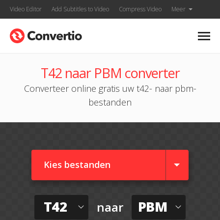
Video Editor
Add Subtitles to Video
Compress Video
Meer
T42 naar PBM converter
Converteer online gratis uw t42- naar pbm-
bestanden
Kies bestanden
T42
PBM
naar