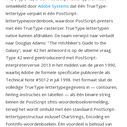
ontwikkeld door
Adobe Systems
dat één TrueType-
lettertype verpakt in één PostScript-
lettertypewoordenboek, waardoor PostScript-printers
met één TrueType-rasterizer TrueType-lettertypen
native kunnen afdrukken. De naam verwijst naar verluidt
naar Douglas Adams' "The Hitchhiker's Guide to the
Galaxy", waar 42 het antwoord is op de ultieme vraag.
Type 42 werd geintroduceerd met PostScript-
interpreterversie 2013 in het midden van de jaren 1990,
waarbij Adobe de formele specificatie publiceerde als
Technical Note #5012 in juli 1998. Het formaat sluit de
volledige TrueType-lettertypegegevens in — contouren,
hinting-instructies en tabellen — als één binaire string
binnen de PostScript sfnts-woordenboekvermelding,
terwijl het wordt omhuld met één standaard PostScript-
lettertypestructuur inclusief CharStrings, Encoding en
FontInfo-woordenboeken. Één voordeel is behoud van