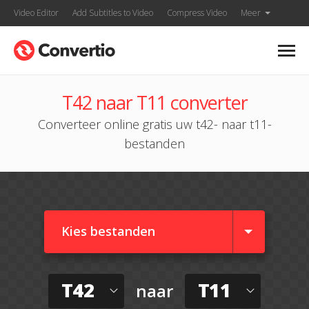
Video Editor
Add Subtitles to Video
Compress Video
Meer
T42 naar T11 converter
Converteer online gratis uw t42- naar t11-
bestanden
Kies bestanden
T42
T11
naar