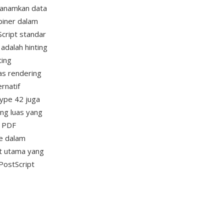
enanamkan data
 biner dalam
cript standar
adalah hinting
ting
as rendering
rnatif
Type 42 juga
ng luas yang
r PDF
e dalam
nt utama yang
PostScript