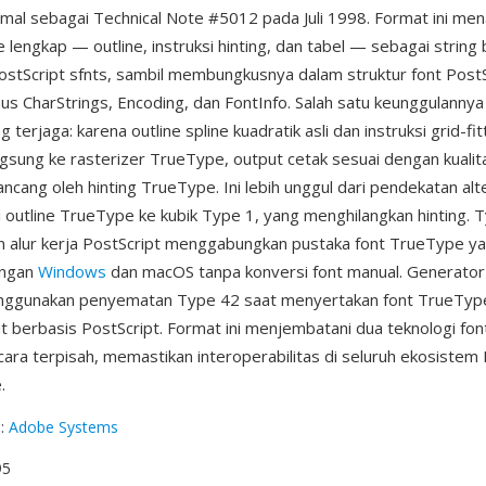
ormal sebagai Technical Note #5012 pada Juli 1998. Format ini m
 lengkap — outline, instruksi hinting, dan tabel — sebagai string
ostScript sfnts, sambil membungkusnya dalam struktur font PostS
s CharStrings, Encoding, dan FontInfo. Salah satu keunggulannya 
terjaga: karena outline spline kuadratik asli dan instruksi grid-fit
ngsung ke rasterizer TrueType, output cetak sesuai dengan kualit
ancang oleh hinting TrueType. Ini lebih unggul dari pendekatan alte
outline TrueType ke kubik Type 1, yang menghilangkan hinting. 
 alur kerja PostScript menggabungkan pustaka font TrueType ya
engan
Windows
dan macOS tanpa konversi font manual. Generato
gunakan penyematan Type 42 saat menyertakan font TrueTyp
ut berbasis PostScript. Format ini menjembatani dua teknologi fo
cara terpisah, memastikan interoperabilitas di seluruh ekosistem 
.
g
:
Adobe Systems
95