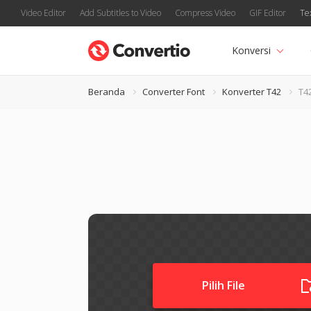
Video Editor
Add Subtitles to Video
Compress Video
GIF Editor
Te
Konversi
Beranda
Converter Font
Konverter T42
T4
Pilih File