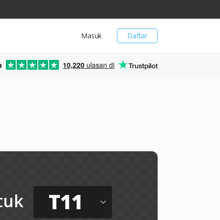
Masuk
Daftar
a
10,220
ulasan di
T11
tuk