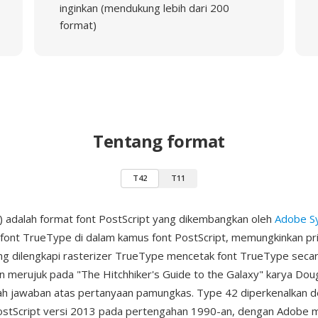
inginkan (mendukung lebih dari 200
format)
Tentang format
T42
T11
 adalah format font PostScript yang dikembangkan oleh
Adobe S
ont TrueType di dalam kamus font PostScript, memungkinkan pr
ng dilengkapi rasterizer TrueType mencetak font TrueType secar
n merujuk pada "The Hitchhiker's Guide to the Galaxy" karya Dou
ah jawaban atas pertanyaan pamungkas. Type 42 diperkenalkan 
PostScript versi 2013 pada pertengahan 1990-an, dengan Adobe 