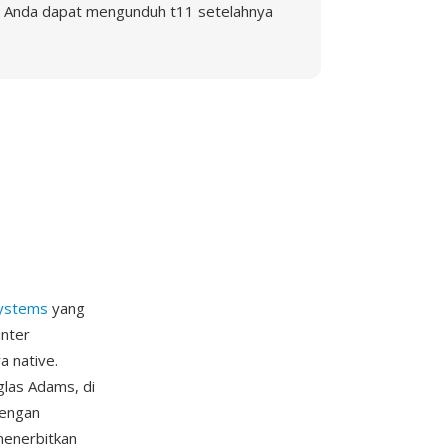
Anda dapat mengunduh t11 setelahnya
ystems
yang
inter
a native.
glas Adams, di
dengan
menerbitkan