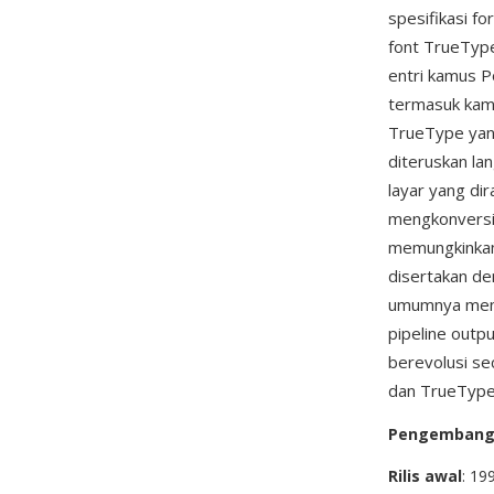
spesifikasi f
font TrueType
entri kamus P
termasuk kamu
TrueType yang 
diteruskan la
layar yang dir
mengkonversi 
memungkinkan
disertakan d
umumnya meng
pipeline outp
berevolusi se
dan TrueType
Pengemban
Rilis awal
: 19