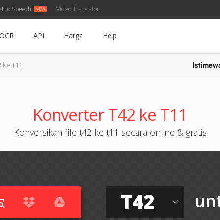
xt to Speech
Video Translator
OCR
API
Harga
Help
Istimew
2 ke T11
Konverter T42 ke T11
Konversikan file t42 ke t11 secara online & gratis
T42
un