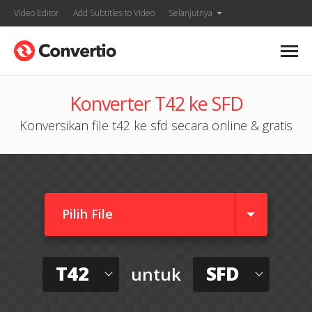
Video Editor
Add Subtitles to Video
Selanjutnya
Konverter T42 ke SFD
Konversikan file t42 ke sfd secara online & gratis
Pilih File
T42
SFD
untuk