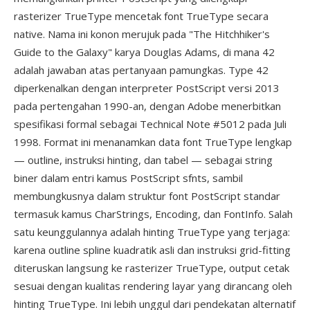
rasterizer TrueType mencetak font TrueType secara
native. Nama ini konon merujuk pada "The Hitchhiker's
Guide to the Galaxy" karya Douglas Adams, di mana 42
adalah jawaban atas pertanyaan pamungkas. Type 42
diperkenalkan dengan interpreter PostScript versi 2013
pada pertengahan 1990-an, dengan Adobe menerbitkan
spesifikasi formal sebagai Technical Note #5012 pada Juli
1998. Format ini menanamkan data font TrueType lengkap
— outline, instruksi hinting, dan tabel — sebagai string
biner dalam entri kamus PostScript sfnts, sambil
membungkusnya dalam struktur font PostScript standar
termasuk kamus CharStrings, Encoding, dan FontInfo. Salah
satu keunggulannya adalah hinting TrueType yang terjaga:
karena outline spline kuadratik asli dan instruksi grid-fitting
diteruskan langsung ke rasterizer TrueType, output cetak
sesuai dengan kualitas rendering layar yang dirancang oleh
hinting TrueType. Ini lebih unggul dari pendekatan alternatif