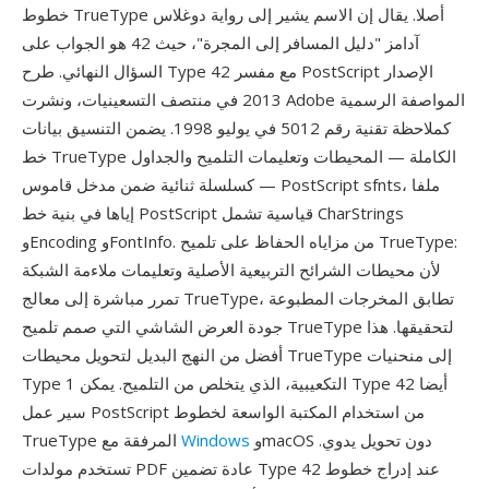
خطوط TrueType أصلا. يقال إن الاسم يشير إلى رواية دوغلاس
آدامز "دليل المسافر إلى المجرة"، حيث 42 هو الجواب على
السؤال النهائي. طرح Type 42 مع مفسر PostScript الإصدار
2013 في منتصف التسعينيات، ونشرت Adobe المواصفة الرسمية
كملاحظة تقنية رقم 5012 في يوليو 1998. يضمن التنسيق بيانات
خط TrueType الكاملة — المحيطات وتعليمات التلميح والجداول
— كسلسلة ثنائية ضمن مدخل قاموس PostScript sfnts، ملفا
إياها في بنية خط PostScript قياسية تشمل CharStrings
وEncoding وFontInfo. من مزاياه الحفاظ على تلميح TrueType:
لأن محيطات الشرائح التربيعية الأصلية وتعليمات ملاءمة الشبكة
تمرر مباشرة إلى معالج TrueType، تطابق المخرجات المطبوعة
جودة العرض الشاشي التي صمم تلميح TrueType لتحقيقها. هذا
أفضل من النهج البديل لتحويل محيطات TrueType إلى منحنيات
Type 1 التكعيبية، الذي يتخلص من التلميح. يمكن Type 42 أيضا
سير عمل PostScript من استخدام المكتبة الواسعة لخطوط
وmacOS دون تحويل يدوي.
Windows
TrueType المرفقة مع
تستخدم مولدات PDF عادة تضمين Type 42 عند إدراج خطوط