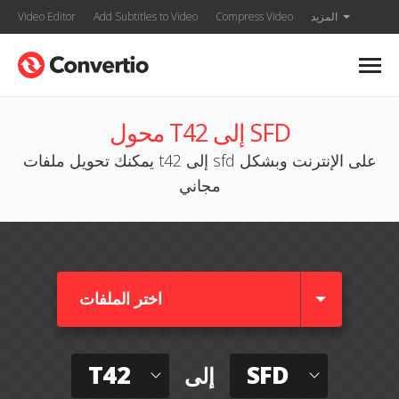
المزيد
Compress Video
Add Subtitles to Video
Video Editor
محول T42 إلى SFD
يمكنك تحويل ملفات t42 إلى sfd على الإنترنت وبشكل
مجاني
اختر الملفات
T42
SFD
إلى