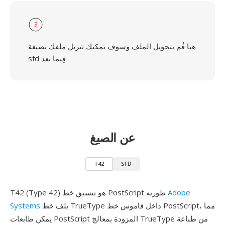
3
هيا قُم بتحويل الملف وسوف يمكنك تنزيل ملفك بصيغة
sfd فِيما بعد
عن الصيغ
T42
SFD
Adobe
T42 (Type 42) هو تنسيق خط PostScript طورته
يلف خط TrueType داخل قاموس خط PostScript، مما
Systems
يمكن طابعات PostScript المزودة بمعالج TrueType من طباعة