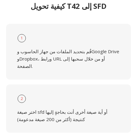
كيفية تحويل T42 إلى SFD
1
قُم بتحديد الملفات من جهاز الحاسوب وGoogle Drive
وDropbox، ورابط URL أو من خلال سحبها إلى
الصفحة.
2
اختر صيغة sfd أو أية صيغة أخرى أنت بحاجةٍ إليها
كنتيجة (أكثر من 200 صيغة مدعومة)