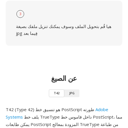
3
هيا قُم بتحويل الملف وسوف يمكنك تنزيل ملفك بصيغة
jpg فِيما بعد
عن الصيغ
T42
JPG
Adobe
T42 (Type 42) هو تنسيق خط PostScript طورته
يلف خط TrueType داخل قاموس خط PostScript، مما
Systems
يمكن طابعات PostScript المزودة بمعالج TrueType من طباعة