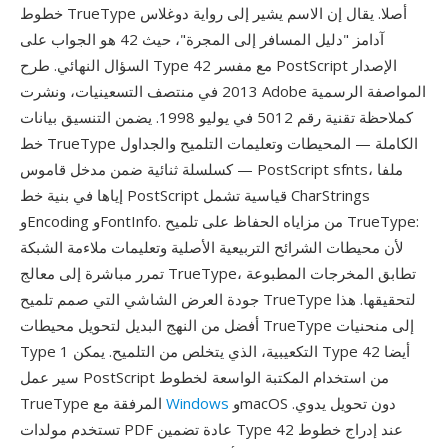
خطوط TrueType أصلا. يقال إن الاسم يشير إلى رواية دوغلاس
آدامز "دليل المسافر إلى المجرة"، حيث 42 هو الجواب على
السؤال النهائي. طرح Type 42 مع مفسر PostScript الإصدار
2013 في منتصف التسعينيات، ونشرت Adobe المواصفة الرسمية
كملاحظة تقنية رقم 5012 في يوليو 1998. يضمن التنسيق بيانات
خط TrueType الكاملة — المحيطات وتعليمات التلميح والجداول
— كسلسلة ثنائية ضمن مدخل قاموس PostScript sfnts، ملفا
إياها في بنية خط PostScript قياسية تشمل CharStrings
وEncoding وFontInfo. من مزاياه الحفاظ على تلميح TrueType:
لأن محيطات الشرائح التربيعية الأصلية وتعليمات ملاءمة الشبكة
تمرر مباشرة إلى معالج TrueType، تطابق المخرجات المطبوعة
جودة العرض الشاشي التي صمم تلميح TrueType لتحقيقها. هذا
أفضل من النهج البديل لتحويل محيطات TrueType إلى منحنيات
Type 1 التكعيبية، الذي يتخلص من التلميح. يمكن Type 42 أيضا
سير عمل PostScript من استخدام المكتبة الواسعة لخطوط
وmacOS دون تحويل يدوي.
Windows
TrueType المرفقة مع
تستخدم مولدات PDF عادة تضمين Type 42 عند إدراج خطوط