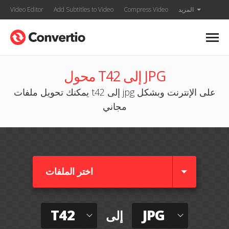
المزيد
Compress Video
Add Subtitles to Video
Video Editor
محول T42 إلى JPG
يمكنك تحويل ملفات t42 إلى jpg على الإنترنت وبشكل
مجاني
اختر الملفات
T42
JPG
إلى