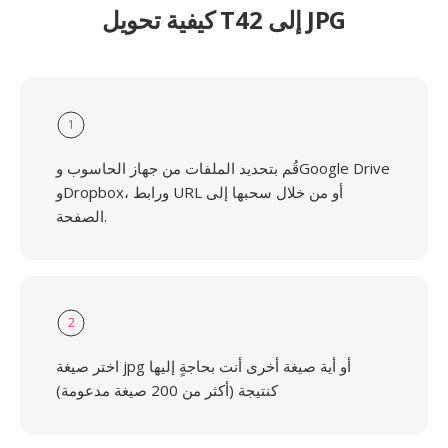
كيفية تحويل T42 إلى JPG
1
قُم بتحديد الملفات من جهاز الحاسوب وGoogle Drive
وDropbox، ورابط URL أو من خلال سحبها إلى
الصفحة.
2
اختر صيغة jpg أو أية صيغة أخرى أنت بحاجةٍ إليها
كنتيجة (أكثر من 200 صيغة مدعومة)