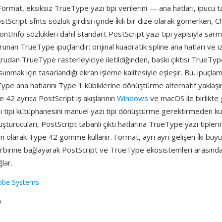
Format, eksiksiz TrueType yazı tipi verilerini — ana hatları, ipucu ta
tScript sfnts sözlük girdisi içinde i̇kili bir dize olarak gömerken, C
ntInfo sözlükleri dahil standart PostScript yazı tipi yapısıyla sar
orunan TrueType ipuçlarıdır: orijinal kuadratik spline ana hatları ve
ğrudan TrueType rasterleyiciye iletildiğinden, baskı çıktısı TrueTy
sunmak için tasarlandığı ekran işleme kalitesiyle eşleşir. Bu, ipuçla
ype ana hatlarını Type 1 kübiklerine dönüştürme alternatif yaklaş
 42 ayrıca PostScript iş akışlarının
Windows
ve macOS ile birlikte
 tipi kütüphanesini manuel yazı tipi dönüştürme gerektirmeden ku
şturucuları, PostScript tabanlı çıktı hatlarına TrueType yazı tiplerin
 olarak Type 42 gömme kullanır. Format, ayrı ayrı gelişen i̇ki büyük
birbirine bağlayarak PostScript ve TrueType ekosistemleri arasında 
ğlar.
obe Systems
5