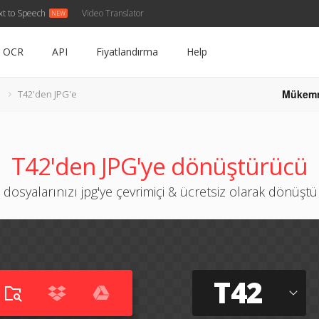
xt to Speech
Video Translator
OCR
API
Fiyatlandırma
Help
Mükem
T42'den JPG'e
T42'den JPG'ye dönüştürücü
 dosyalarınızı jpg'ye çevrimiçi & ücretsiz olarak dönüşt
T42