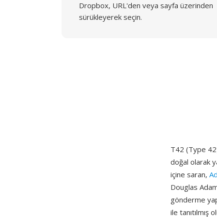
Dropbox, URL'den veya sayfa üzerinden
sürükleyerek seçin.
T42 (Type 42),
doğal olarak y
içine saran,
A
Douglas Adams
gönderme yapt
ile tanıtılmı