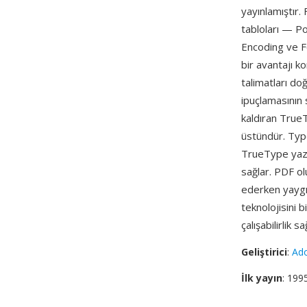
yayınlamıştır. 
tabloları — Pos
Encoding ve Fo
bir avantajı k
talimatları do
ipuçlamasının 
kaldıran TrueT
üstündür. Type
TrueType yazı
sağlar. PDF olu
ederken yaygın
teknolojisini 
çalışabilirlik sa
Geliştirici
:
Ad
İlk yayın
: 199