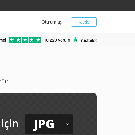
Oturum aç
Kaydol
mel
10,220
yorum
ürün
JPG
için