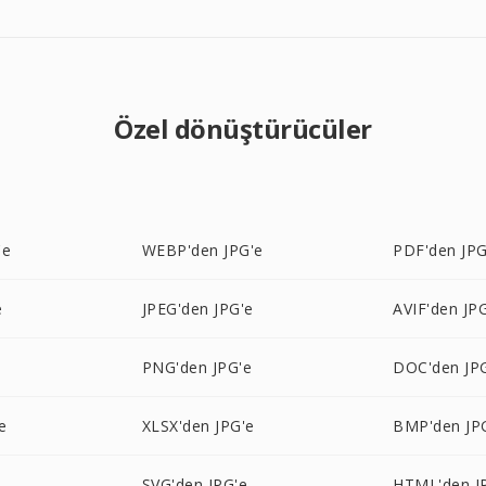
Özel dönüştürücüler
'e
WEBP'den JPG'e
PDF'den JPG
e
JPEG'den JPG'e
AVIF'den JP
PNG'den JPG'e
DOC'den JP
e
XLSX'den JPG'e
BMP'den JP
SVG'den JPG'e
HTML'den J