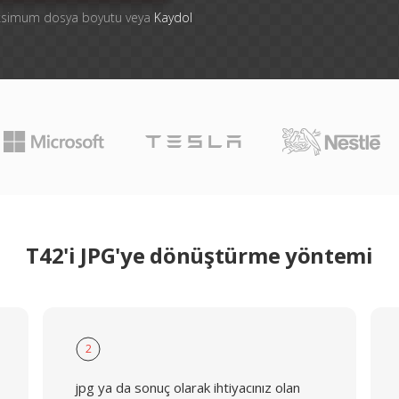
aksimum dosya boyutu veya
Kaydol
T42'i JPG'ye dönüştürme yöntemi
2
jpg ya da sonuç olarak ihtiyacınız olan