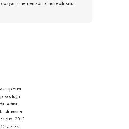
dosyanızı hemen sonra indirebilirsiniz
ı tiplerini
ipi sözlüğü
ır. Adının,
bı olmasına
cı sürüm 2013
012 olarak