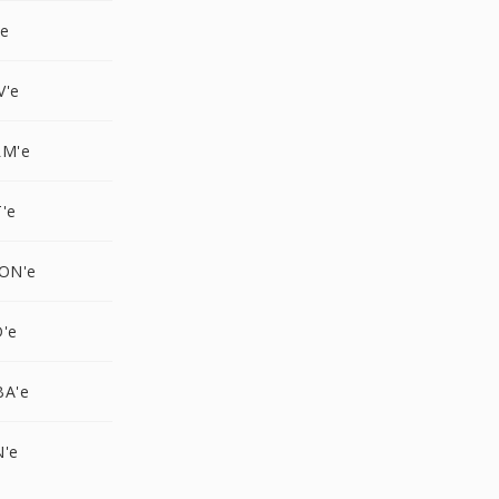
'e
V'e
LM'e
'e
CON'e
D'e
BA'e
N'e