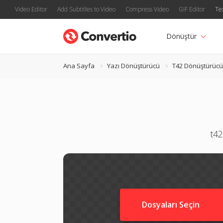
Video Editor
Add Subtitles to Video
Compress Video
GIF Editor
Te
Dönüştür
Ana Sayfa
Yazı Dönüştürücü
T42 Dönüştürücü
t42
Dosyaları Seçin