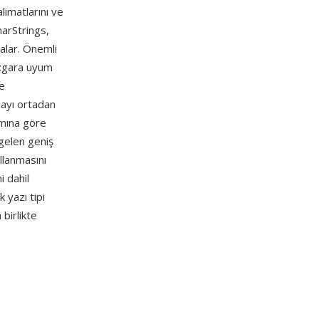
limatlarını ve
harStrings,
malar. Önemli
 ızgara uyum
pe
mayı ortadan
ımına göre
 gelen geniş
llanmasını
i dahil
 yazı tipi
birlikte