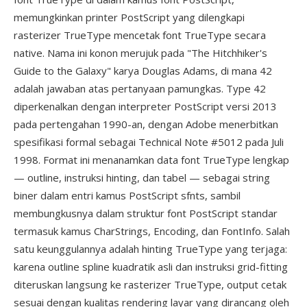
memungkinkan printer PostScript yang dilengkapi
rasterizer TrueType mencetak font TrueType secara
native. Nama ini konon merujuk pada "The Hitchhiker's
Guide to the Galaxy" karya Douglas Adams, di mana 42
adalah jawaban atas pertanyaan pamungkas. Type 42
diperkenalkan dengan interpreter PostScript versi 2013
pada pertengahan 1990-an, dengan Adobe menerbitkan
spesifikasi formal sebagai Technical Note #5012 pada Juli
1998. Format ini menanamkan data font TrueType lengkap
— outline, instruksi hinting, dan tabel — sebagai string
biner dalam entri kamus PostScript sfnts, sambil
membungkusnya dalam struktur font PostScript standar
termasuk kamus CharStrings, Encoding, dan FontInfo. Salah
satu keunggulannya adalah hinting TrueType yang terjaga:
karena outline spline kuadratik asli dan instruksi grid-fitting
diteruskan langsung ke rasterizer TrueType, output cetak
sesuai dengan kualitas rendering layar yang dirancang oleh