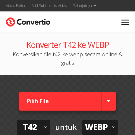
Video Editor
Add Subtitles to Video
Selanjutnya
Konverter T42 ke WEBP
Konversikan file t42 ke webp secara online &
gratis
Pilih File
T42
WEBP
untuk