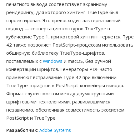
печатного вывода соответствует экранному
рендерингу, для которого хинтинг TrueType был
спроектирован. Это превосходит альтернативный
подход — конвертацию контуров TrueType в
кубические Type 1, при которой хинтинг теряется. Type
42 также позволяет PostScript-процессам использовать
обширную библиотеку TrueType-шрифтов,
поставляемых с
Windows
и macOS, без ручной
конвертации шрифтов. Генераторы PDF часто
применяют встраивание Type 42 при включении
TrueType-шрифтов в PostScript-конвейеры вывода.
Формат служит мостом между двумя крупными
шрифтовыми технологиями, развивавшимися
независимо, обеспечивая совместимость экосистем
PostScript и TrueType.
Разработчик
:
Adobe Systems