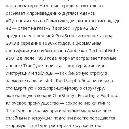
растеризатора. Название, предположительно,
отсылает к произведению Дугласа Адамса
«Путеводитель по Галактике для автостопщиков», где
42 — ответ на главный вопрос. Type 42 был
представлен с версией PostScript-интерпретатора
2013 в середине 1990-х годов, а формальная
спецификация опубликована Adobe как Technical Note
#5012 в июле 1998 года. Формат встраивает полные
данные TrueType-шрифта — контуры, хинтинг-
инструкции и таблицы — как бинарную строку в
элементе словаря sfnts PostScript, оборачивая их в
стандартную PostScript-шрифтовую структуру,
включающую словари CharStrings, Encoding и FontInfo.
Ключевое преимущество — сохранение хинтинга
TrueType: поскольку оригинальные квадратичные
сплайны и инструкции подгонки к сетке передаются
напрямую TrueType-растеризатору, качество