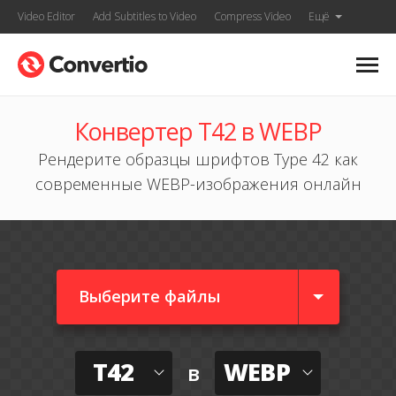
Video Editor
Add Subtitles to Video
Compress Video
Ещё
Конвертер T42 в WEBP
Рендерите образцы шрифтов Type 42 как
современные WEBP-изображения онлайн
Выберите файлы
T42
WEBP
в