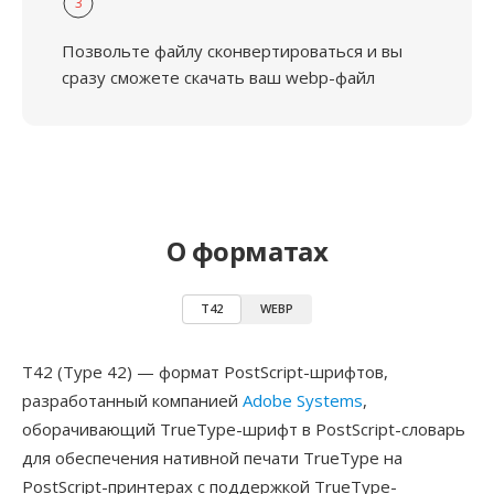
3
Позвольте файлу сконвертироваться и вы
сразу сможете скачать ваш webp-файл
О форматах
T42
WEBP
T42 (Type 42) — формат PostScript-шрифтов,
разработанный компанией
Adobe Systems
,
оборачивающий TrueType-шрифт в PostScript-словарь
для обеспечения нативной печати TrueType на
PostScript-принтерах с поддержкой TrueType-