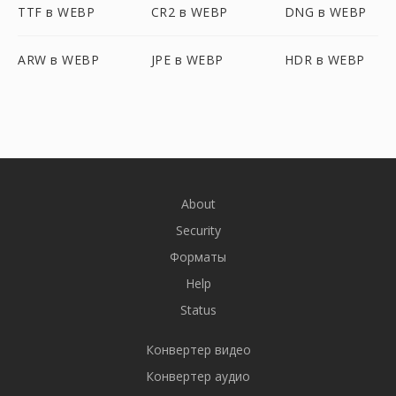
TTF в WEBP
CR2 в WEBP
DNG в WEBP
ARW в WEBP
JPE в WEBP
HDR в WEBP
About
Security
Форматы
Help
Status
Конвертер видео
Конвертер аудио