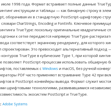
в июле 1998 года. Формат встраивает полные данные TrueT
интинг-инструкции и таблицы — как бинарную строку в элем
ript, оборачивая их в стандартную PostScript-шрифтовую стру
ловари CharStrings, Encoding и FontInfo. Ключевое преимущ
хинтинга TrueType: поскольку оригинальные квадратичные с
одгонки к сетке передаются напрямую TrueType-растеризато
вода соответствует экранному рендерингу, для которого хи
л спроектирован. Это превосходит альтернативный подход 
контуров TrueType в кубические Type 1, при которой хинтин
же позволяет PostScript-процессам использовать обширную 
ифтов, поставляемых с
Windows
и macOS, без ручной конвер
нераторы PDF часто применяют встраивание Type 42 при вк
ифтов в PostScript-конвейеры вывода. Формат служит мост
ыми шрифтовыми технологиями, развивавшимися независимо
совместимость экосистем PostScript и TrueType.
к
:
Adobe Systems