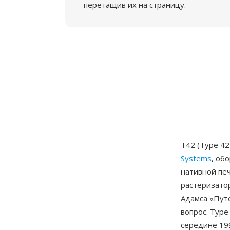
перетащив их на страницу.
T42 (Type 4
Systems
, об
нативной печ
растеризато
Адамса «Путе
вопрос. Type
середине 199