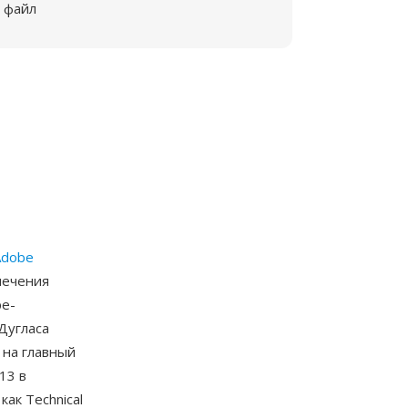
файл
Adobe
печения
pe-
Дугласа
 на главный
13 в
ак Technical