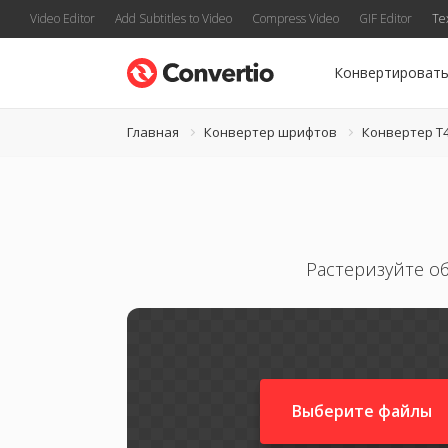
Video Editor
Add Subtitles to Video
Compress Video
GIF Editor
Te
Конвертироват
Главная
Конвертер шрифтов
Конвертер T
Растеризуйте о
Выберите файлы