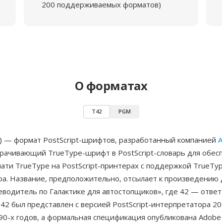
200 поддерживаемых форматов)
О форматах
T42
PGM
2) — формат PostScript-шрифтов, разработанный компанией
орачивающий TrueType-шрифт в PostScript-словарь для обес
ати TrueType на PostScript-принтерах с поддержкой TrueTy
ра. Название, предположительно, отсылает к произведению 
водитель по Галактике для автостопщиков», где 42 — ответ
 42 был представлен с версией PostScript-интерпретатора 20
0-х годов, а формальная спецификация опубликована Adobe к