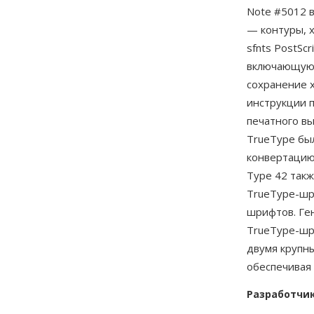
Note #5012 
— контуры, х
sfnts PostSc
включающую с
сохранение 
инструкции п
печатного вы
TrueType бы
конвертацию 
Type 42 так
TrueType-шр
шрифтов. Ге
TrueType-шр
двумя крупн
обеспечивая 
Разработчи