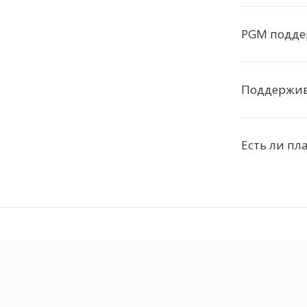
PGM подде
Поддержив
Есть ли пл