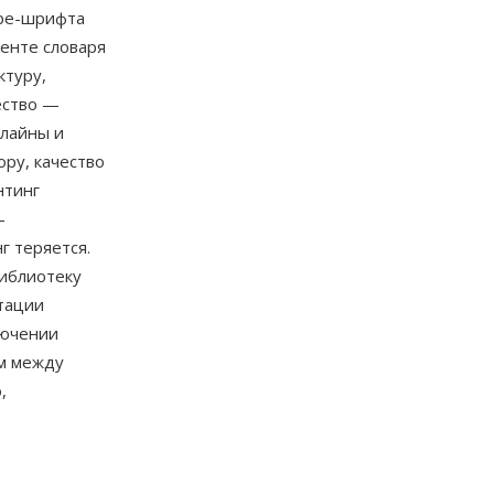
ype-шрифта
енте словаря
ктуру,
ество —
плайны и
ру, качество
нтинг
—
г теряется.
библиотеку
тации
лючении
ом между
,