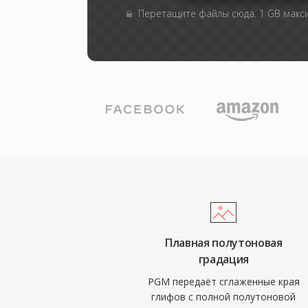
Перетащите файлы сюда. 1 GB мак
Плавная полутоновая
градация
PGM передаёт сглаженные края
глифов с полной полутоновой