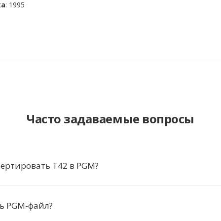
ка
: 1995
Часто задаваемые вопросы
ертировать T42 в PGM?
ть PGM-файл?