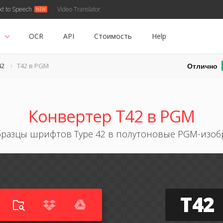
xt to Speech
Video Translator
ь
OCR
API
Стоимость
Help
Отлично
42
T42 в PGM
Конвертер T42 в PGM
бразцы шрифтов Type 42 в полутоновые PGM-изо
T42