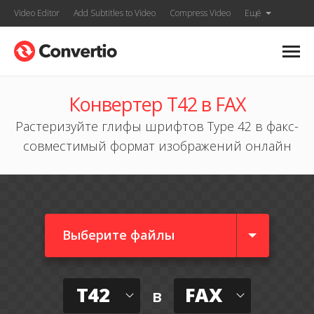
Video Editor
Add Subtitles to Video
Compress Video
Ещё
Конвертер T42 в FAX
Растеризуйте глифы шрифтов Type 42 в факс-
совместимый формат изображений онлайн
Выберите файлы
T42
FAX
в