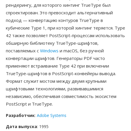
рендерингу, для которого хинтинг TrueType был
спроектирован. Это превосходит альтернативный
подход — конвертацию контуров TrueType в
кубические Type 1, при которой хинтинг теряется. Type
42 также позволяет PostScript-процессам использовать
обширную библиотеку TrueType-шрифтов,
поставляемых с
Windows
и macOS, без ручной
конвертации шрифтов. Генераторы PDF часто
применяют встраивание Type 42 при включении
TrueType-шрифтов в PostScript-конвейеры вывода.
Формат служит мостом между двумя крупными
шрифтовыми технологиями, развивавшимися
независимо, обеспечивая совместимость экосистем
PostScript и TrueType.
Разработчик
:
Adobe Systems
Дата выпуска
: 1995