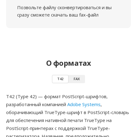
Позвольте файлу сконвертироваться и вы
сразу сможете скачать ваш fax-файл
О форматах
T42
FAX
T42 (Type 42) — формат PostScript-шрифтов,
разработанный компанией
Adobe Systems
,
оборачивающий TrueType-шрифт в PostScript-словарь
для обеспечения нативной печати TrueType на
PostScript-принтерах с поддержкой TrueType-
растеризатора. Название, предположительно,