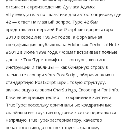
отсылает к произведению Дугласа Адамса
«Путеводитель по Галактике для автостопщиков», где
42 — ответ на главный вопрос. Type 42 был
представлен с версией PostScript-интерпретатора
2013 в середине 1990-х годов, а формальная
спецификация опубликована Adobe как Technical Note
#5012 в июле 1998 года. Формат встраивает полные
данные TrueType-шрифта — контуры, хинтинг-
инструкции и таблицы — как бинарную строку в
элементе словаря sfnts PostScript, оборачивая их в
стандартную PostScript-шрифтовую структуру,
включающую словари CharStrings, Encoding и FontInfo.
Ключевое преимущество — сохранение хинтинга
TrueType: поскольку оригинальные квадратичные
сплайны и инструкции подгонки к сетке передаются
напрямую TrueType-растеризатору, качество
печатного вывода соответствует экранному