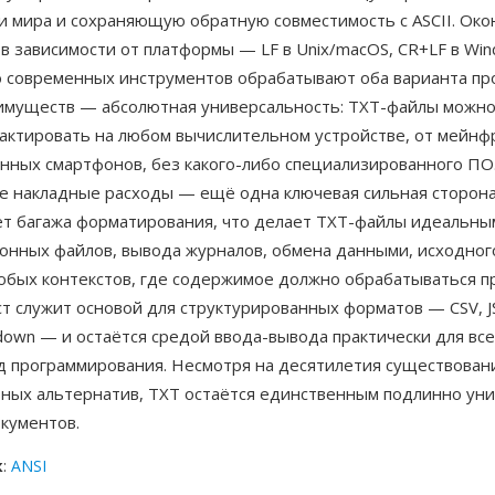
и мира и сохраняющую обратную совместимость с ASCII. Око
в зависимости от платформы — LF в Unix/macOS, CR+LF в Wi
 современных инструментов обрабатывают оба варианта пр
имуществ — абсолютная универсальность: TXT-файлы можно
дактировать на любом вычислительном устройстве, от мейнф
енных смартфонов, без какого-либо специализированного ПО
 накладные расходы — ещё одна ключевая сильная сторона
сёт багажа форматирования, что делает TXT-файлы идеальны
онных файлов, вывода журналов, обмена данными, исходного
любых контекстов, где содержимое должно обрабатываться п
т служит основой для структурированных форматов — CSV, J
down — и остаётся средой ввода-вывода практически для вс
ед программирования. Несмотря на десятилетия существован
ных альтернатив, TXT остаётся единственным подлинно ун
кументов.
к
:
ANSI