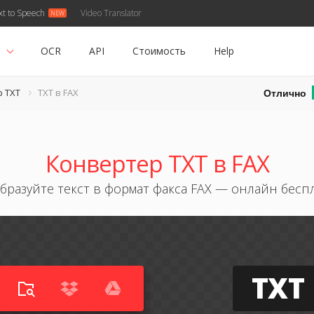
xt to Speech
Video Translator
ь
OCR
API
Стоимость
Help
Отлично
 TXT
TXT в FAX
Конвертер TXT в FAX
бразуйте текст в формат факса FAX — онлайн бесп
TXT