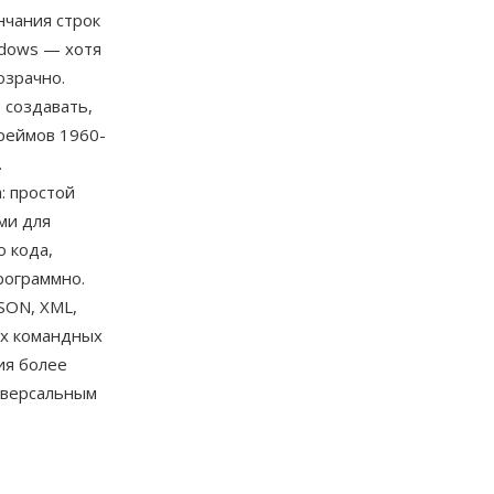
нчания строк
ndows — хотя
озрачно.
 создавать,
реймов 1960-
.
: простой
ми для
 кода,
рограммно.
SON, XML,
ех командных
ия более
иверсальным