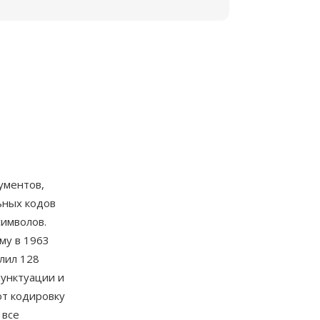
ументов,
ьных кодов
символов.
му в 1963
лил 128
пунктуации и
т кодировку
 все