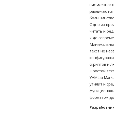
письменност
различаются 
большинство
Одно из пре
читать и ре
х до соврем
Минимальные
текст не не
конфигураци
скриптов и 
Простой текс
YAML и Mark
утилит и ср
функциональ
форматом до
Разработчи