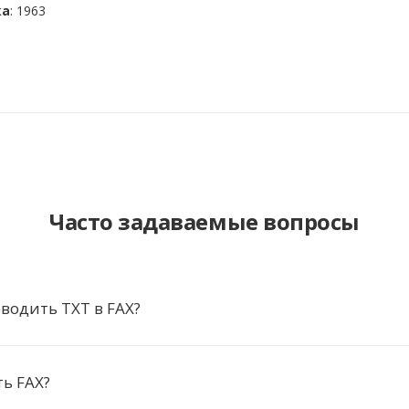
ка
: 1963
Часто задаваемые вопросы
водить TXT в FAX?
ь FAX?