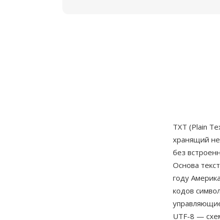
TXT (Plain T
хранящий не
без встроенн
Основа текс
году Америка
кодов символ
управляющие
UTF-8 — схе