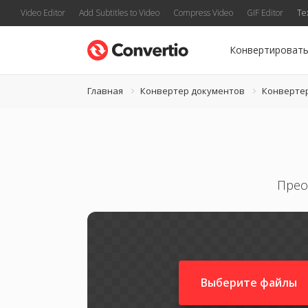
Video Editor
Add Subtitles to Video
Compress Video
GIF Editor
Te
Конвертироват
Главная
Конвертер документов
Конвертер
Прео
Выберите файлы