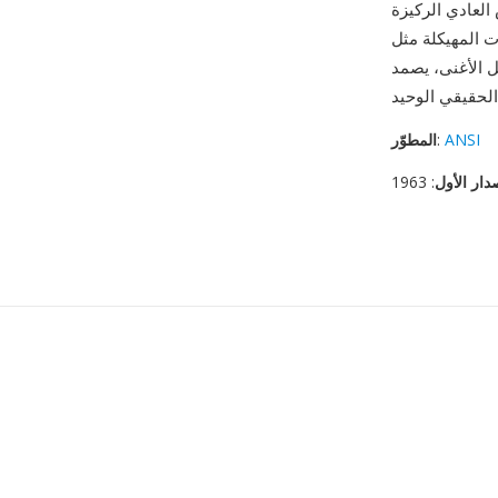
العادي الركيزة
XM وYAML وMarkdown، ويظل وسيط الإدخال
لأغنى، يصمد TXT
ANSI
:
المطوّر
دار الأول
: 1963