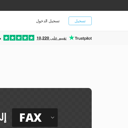
تسجيل
تسجيل الدخول
تقييم على
10,220
م
FAX
إل