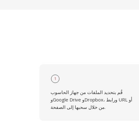
1
قُم بتحديد الملفات من جهاز الحاسوب
وGoogle Drive وDropbox، ورابط URL أو
من خلال سحبها إلى الصفحة.