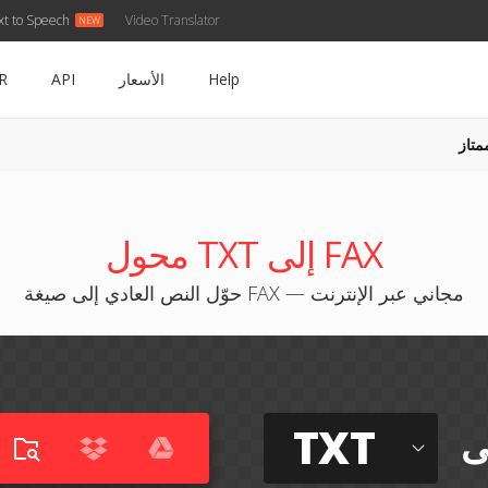
xt to Speech
Video Translator
Help
الأسعار
API
R
متاز
محول TXT إلى FAX
حوّل النص العادي إلى صيغة FAX — مجاني عبر الإنترنت
TXT
ى