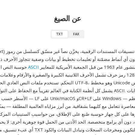
عن الصيغ
TXT
FAX
TXT (Plain Text
ن أي أنماط مضمّنة أو تعليمات تخطيط أو بيانات وصفية تتجاوز الأحرف ذا
المنشور عام 1963 من قبل الجمعية الأمريكية للمعايير (الآن ANSI)،
ASCII
حوسبة النص العادي إلى معيار
الذي عرّف 128 رمز حرف تشمل الأحرف اللاتينية الكبيرة والصغيرة والأرقام وعلام
التحكم. تستخدم ملفات النص العادي الحديثة عادةً ترميز UTF-8، وهو 
يشمل كل أنظمة الكتابة في العالم تقريباً مع الحفاظ على التوافق العكسي مع II
الأسطر حسب اصطلاح المنصة — LF على acOS
معاصرة تتعامل مع كليهما بشفافية. من أبرز مزاياه العالمية المطلقة — يمكن 
رها على كل جهاز حوسبة صُنع على الإطلاق، من حواسيب الستينيات المركز
ة، دون أي برامج متخصصة. الحد الأدنى من الحمل قوة جوهرية أخرى: لا يح
أي عبء تنسيق، مما يجعل ملفات TXT مثالية لملفات الت