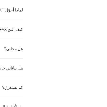
لماذا أحوّل TXT إلى FAX؟
كيف أفتح FAX؟
هل مجاني؟
هل بياناتي خا
كم يستغرق؟
ما الأنظمة ال