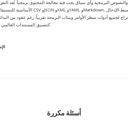
لنصوص البرمجية وأي سياق يجب فيه معالجة المحتوى برمجياً. يُعد النص 
الأساسية للتنسيقات المهيكلة مثل CSV وJSON وL
راج لجميع أدوات سطر الأوامر وبيئات البرمجة تقريباً. رغم عقود من البدائل ا
كتنسيق المستندات العالمي الحقيقي الوحيد.
الإص
أسئلة مكررة