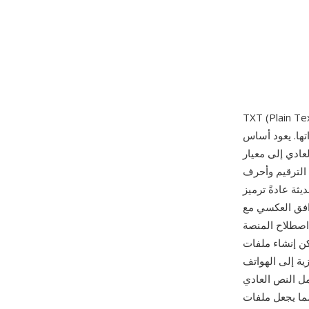
) هو أبسط تنسيقات المستندات الرقمية، يخزّن نصاً غير منسّق كتسلسل من رموز
تها. يعود أساس
ات الترقيم وأحرف
مخطط Unicode متغير العرض
ASC. تتباين نهايات
Unix/m وCR+LF على Windows — رغم أن معظم
إنشاء ملفات TXT
ية إلى الهواتف
مل النص العادي
كوين ومخرجات السجلات وتبادل البيانات والكود