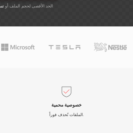
أسقِط الملفات هنا. 1 GB الحد الأقصى لحجم الملف أو
تس
خصوصية محمية
الملفات تُحذف فوراً.