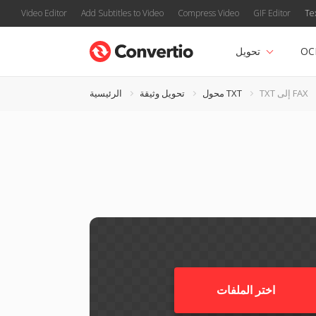
Video Editor
Add Subtitles to Video
Compress Video
GIF Editor
Te
OC
تحويل
TXT إلى FAX
محول TXT
تحويل وثيقة
الرئيسية
اختر الملفات