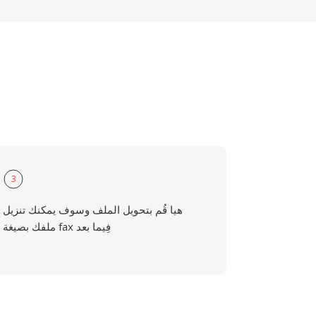
3
هيا قُم بتحويل الملف وسوف يمكنك تنزيل
ملفك بصيغة fax فِيما بعد