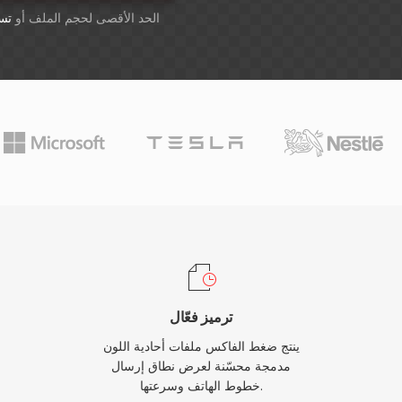
أسقِط الملفات هنا. 1 GB الحد الأقصى لحجم الملف أو
تس
ترميز فعّال
ينتج ضغط الفاكس ملفات أحادية اللون
مدمجة محسّنة لعرض نطاق إرسال
خطوط الهاتف وسرعتها.