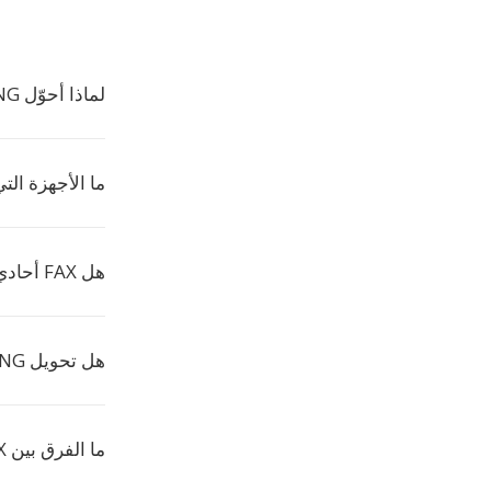
لماذا أحوّل PNG إلى FAX؟
ما الأجهزة التي
هل FAX أحادي اللون؟
هل تحويل PNG إلى FAX مجاني؟
ما الفرق بين FAX وG3؟