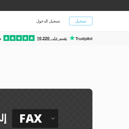
تسجيل
تسجيل الدخول
تقييم على
10,220
م
FAX
إل