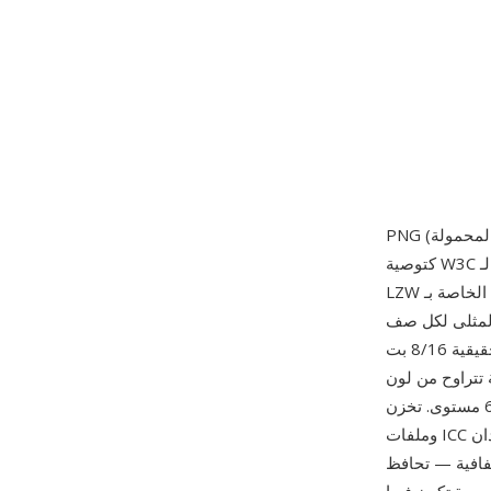
كتوصية W3C في 1 أكتوبر 1996، أُنشئت كبديل خالٍ من براءات الاختراع لـ GIF بعد جدل براءة اختراع
LZW الخاصة بـ Unisys. تستخدم PNG سلسلة ضغط من مرحلتين: مرشح تنبؤ يختار المعالجة المسبقة
 لكل صف (بدون، أو طرح، أو أعلى، أو متوسط، أو Paeth)، ثم ضغط DEFLATE يرمز البيانات
المفلترة. تدعم الصيغة أنماط ألوان غنية — تدرج رمادي بعمق 1/2/4/8/16 بت، وألوان حقيقية 8/16 بت
ألفا اختيارية تتراوح من لون
شفاف واحد إلى قناة ألفا كاملة لكل بكسل بـ 256 أو 65536 مستوى. تخزن PNG أيضاً تصحيح جاما
وملفات ICC اللونية والبيانات الوصفية النصية ولون الخلفية المقترح. من أبرز مزاياها الضغط بدون فقدان
 كل بكسل بدقة مع دعم حواف شبه شفافة ناعمة، مما يجعلها الصيغة