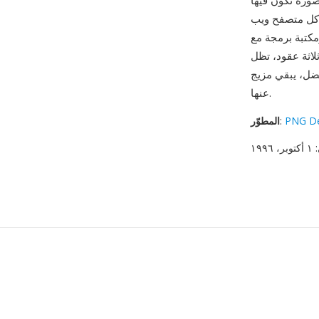
ورة تكون فيها
ل كل متصفح ويب
غة متانة ملحوظة — فبعد ما يقرب من
ة بدون فقدان والشفافية الكاملة والانتشار المطلق عليها لا غنى
عنها.
PNG De
:
المطوّر
: ١ أكتوبر، ١٩٩٦