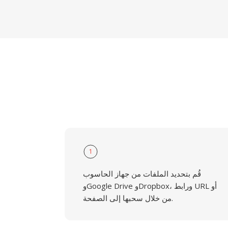
1
قُم بتحديد الملفات من جهاز الحاسوب
وGoogle Drive وDropbox، ورابط URL أو
من خلال سحبها إلى الصفحة.