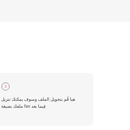
3
هيا قُم بتحويل الملف وسوف يمكنك تنزيل
ملفك بصيغة fax فِيما بعد