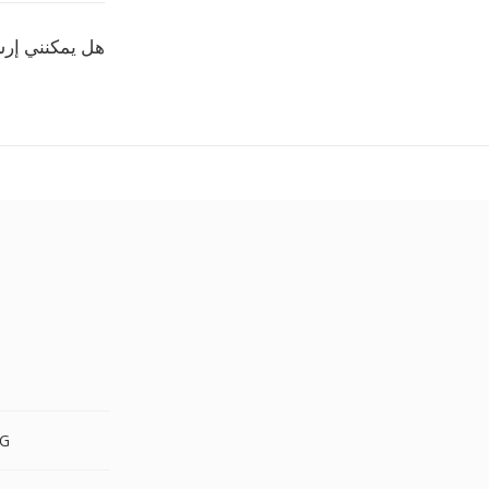
هل يمكنني إرس
G
PNG