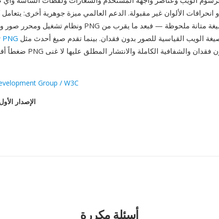
لرسوم الويب وعناصر واجهة المستخدم والشعارات ولقطات الشاشة وأي ص
 انحرافات الألوان غير مقبولة. الدعم العالمي ميزة جوهرية أخرى: يتعام
ونظام تشغيل ومحرر صور ومكتبة برمجة مع PNG أصلياً. أثبتت الصي
صيغة الويب القياسية للصور بدون فقدان. بينما تقدم صيغ أحدث مثل WebP وAVIF
PNG
ثلاثة عقود، تظل
ضغطاً أفضل، يبقي مزيج PNG من الجود
velopment Group / W3C
الإصدار الأول
أسئلة مكررة