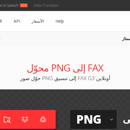
xt to Speech
Video Translator
Help
الأسعار
API
R
متاز
G
محوّل PNG إلى FAX
حوّل صور PNG إلى تنسيق FAX G3 أونلاين
PNG
ى