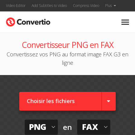
Video Editor
Add Subtitles to Video
Compress Video
Plus
Convertisseur PNG en FAX
Convertissez vos PNG au format image FAX G3 en
ligne
Choisir les fichiers
PNG
FAX
en