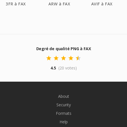
3FR à FAX
ARW à FAX
AVIF à FAX
Degré de qualité PNG à FAX
4.5
(20 votes)
About
Security
Formats
Help