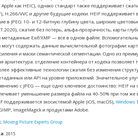
 Apple как HEIC), однако стандарт также поддерживает сжат
F), H.266/VVC и другие будущие кодеки. HEIF поддерживает
е в JPEG: 10- и 12-битную глубину цвета, широкие цветовы
 BT.2020), сжатие без потерь, альфа-прозрачность, карты глуб
 метаданные Exif/XMP — все в одном файле. Вспомогательн
 могут содержать данные вычислительной фотографии: карт
силения и маски семантической сегментации. Одно из преи
я архитектура: отделение контейнера от кодека позволяет 
олее эффективные технологии сжатия без изменения структ
етаданных или API на уровне приложений. Значительное ул
равнению с JPEG — еще одно ключевое достоинство: HEIF на
печивает уменьшение размера файла на 40-50% при том же 
IF поддерживается экосистемой Apple (iOS, macOS),
Windows
1
 GIMP, ImageMagick и продуктами Adobe.
к
:
Moving Picture Experts Group
ка
: 2015