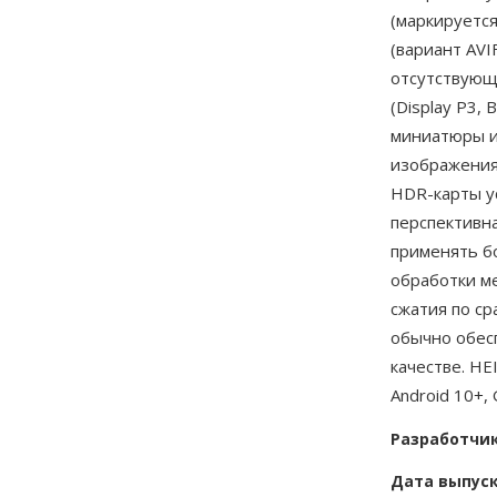
(маркируется
(вариант AVI
отсутствующи
(Display P3,
миниатюры и
изображения
HDR-карты у
перспективна
применять б
обработки м
сжатия по с
обычно обес
качестве. HE
Android 10+,
Разработчи
Дата выпус