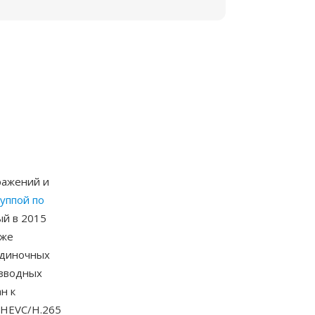
бражений и
уппой по
ый в 2015
 же
 одиночных
изводных
н к
 HEVC/H.265