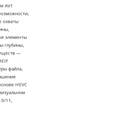
ие AV1
 возможности,
е охваты
ины,
ые элементы
ы глубины,
муществ —
HEIF
уры файла,
учшение
 основе HEVC
визуальном
0/11,