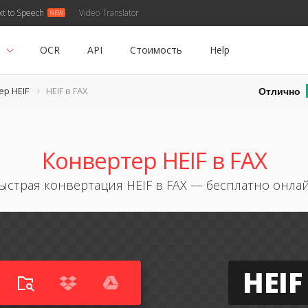
xt to Speech
Video Translator
ь
OCR
API
Стоимость
Help
Отлично
р HEIF
HEIF в FAX
Конвертер HEIF в FAX
ыстрая конвертация HEIF в FAX — бесплатно онла
HEIF