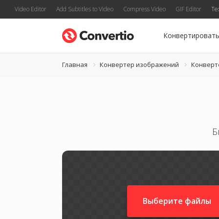
Video Editor
Add Subtitles to Video
Compress Video
GIF Editor
Te
Конвертироват
Главная
Конвертер изображений
Конверте
Б
Выберите файлы