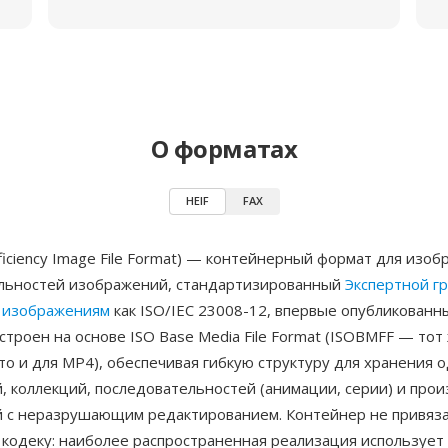
О форматах
HEIF
FAX
fficiency Image File Format) — контейнерный формат для изо
льностей изображений, стандартизированный
Экспертной гр
 изображениям
как ISO/IEC 23008-12, впервые опубликованн
остроен на основе ISO Base Media File Format (ISOBMFF — тот
то и для MP4), обеспечивая гибкую структуру для хранения
, коллекций, последовательностей (анимации, серии) и про
 с неразрушающим редактированием. Контейнер не привяза
 кодеку: наиболее распространенная реализация использует