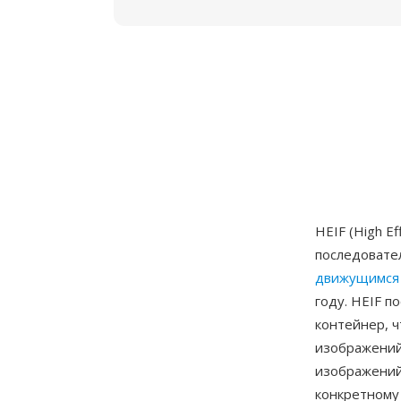
HEIF (High E
последовате
движущимся
году. HEIF п
контейнер, ч
изображений
изображений
конкретному