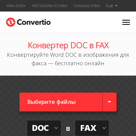
Video Editor
Add Subtitles to Video
Compress Video
Ещё
Конвертер DOC в FAX
Конвертируйте Word DOC в изображения для
факса — бесплатно онлайн
Выберите файлы
DOC
FAX
в