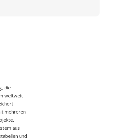
g, die
um weltweit
ichert
it mehreren
bjekte,
ystem aus
stabellen und