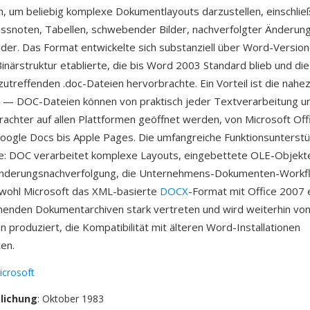
en, um beliebig komplexe Dokumentlayouts darzustellen, einschließ
ussnoten, Tabellen, schwebender Bilder, nachverfolgter Änderun
lder. Das Format entwickelte sich substanziell über Word-Versio
inärstruktur etablierte, die bis Word 2003 Standard blieb und di
zutreffenden .doc-Dateien hervorbrachte. Ein Vorteil ist die nahez
t — DOC-Dateien können von praktisch jeder Textverarbeitung 
chter auf allen Plattformen geöffnet werden, von Microsoft Off
Google Docs bis Apple Pages. Die umfangreiche Funktionsunterstü
ke: DOC verarbeitet komplexe Layouts, eingebettete OLE-Objekt
nderungsnachverfolgung, die Unternehmens-Dokumenten-Workf
bwohl Microsoft das XML-basierte
DOCX
-Format mit Office 2007 e
enden Dokumentarchiven stark vertreten und wird weiterhin vo
n produziert, die Kompatibilität mit älteren Word-Installationen
ten.
icrosoft
tlichung
: Oktober 1983