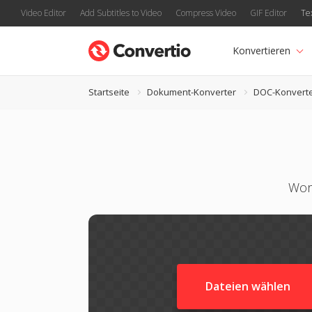
Video Editor
Add Subtitles to Video
Compress Video
GIF Editor
Te
Konvertieren
Startseite
Dokument-Konverter
DOC-Konvert
Wor
Dateien wählen