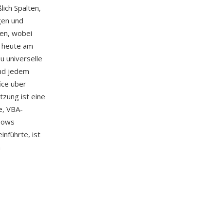
lich Spalten,
gen und
nen, wobei
e heute am
u universelle
und jedem
ice über
tzung ist eine
e, VBA-
lows
inführte, ist
n