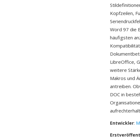
Stildefinition
Kopfzeilen, F
Seriendruckfe
Word 97 die B
häufigsten an
Kompatibilitä
Dokumentbetra
LibreOffice, 
weitere Stär
Makros und Ä
antreiben. O
DOC in besteh
Organisatione
aufrechterhal
Entwickler
:
M
Erstveröffen