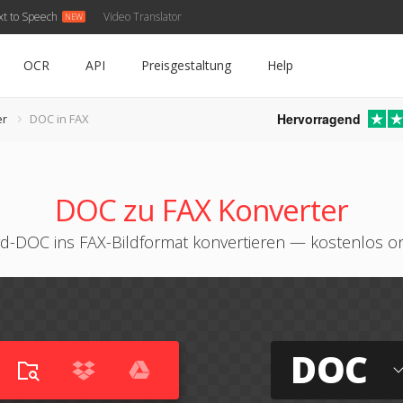
xt to Speech
Video Translator
OCR
API
Preisgestaltung
Help
Hervorragend
er
DOC in FAX
DOC zu FAX Konverter
d-DOC ins FAX-Bildformat konvertieren — kostenlos on
DOC