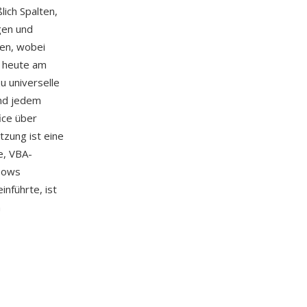
lich Spalten,
gen und
nen, wobei
e heute am
u universelle
und jedem
ice über
tzung ist eine
e, VBA-
lows
inführte, ist
n