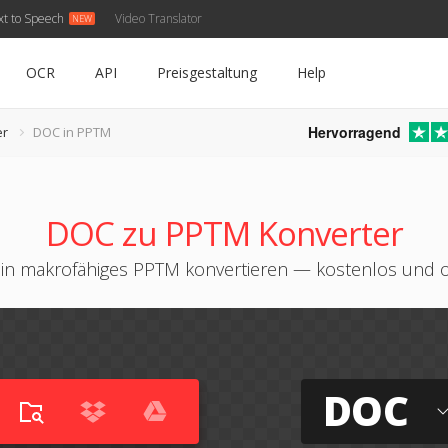
xt to Speech
Video Translator
OCR
API
Preisgestaltung
Help
Hervorragend
er
DOC in PPTM
DOC zu PPTM Konverter
in makrofähiges PPTM konvertieren — kostenlos und o
DOC