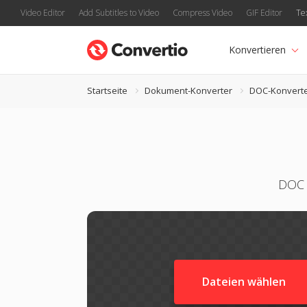
Video Editor
Add Subtitles to Video
Compress Video
GIF Editor
Te
Konvertieren
Startseite
Dokument-Konverter
DOC-Konvert
DOC 
Dateien wählen