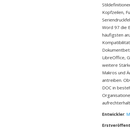
Stildefinition
Kopfzeilen, F
Seriendruckfe
Word 97 die B
häufigsten an
Kompatibilitä
Dokumentbetra
LibreOffice, 
weitere Stär
Makros und Ä
antreiben. O
DOC in besteh
Organisatione
aufrechterhal
Entwickler
:
M
Erstveröffen