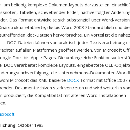
en, um beliebig komplexe Dokumentlayouts darzustellen, einschließ
ussnoten, Tabellen, schwebender Bilder, nachverfolgter Änderun
lder. Das Format entwickelte sich substanziell über Word-Versio
inärstruktur etablierte, die bis Word 2003 Standard blieb und di
zutreffenden .doc-Dateien hervorbrachte. Ein Vorteil ist die nahez
t — DOC-Dateien können von praktisch jeder Textverarbeitung 
chter auf allen Plattformen geöffnet werden, von Microsoft Off
Google Docs bis Apple Pages. Die umfangreiche Funktionsunterstü
ke: DOC verarbeitet komplexe Layouts, eingebettete OLE-Objekt
nderungsnachverfolgung, die Unternehmens-Dokumenten-Workf
bwohl Microsoft das XML-basierte
DOCX
-Format mit Office 2007 e
enden Dokumentarchiven stark vertreten und wird weiterhin vo
n produziert, die Kompatibilität mit älteren Word-Installationen
ten.
icrosoft
tlichung
: Oktober 1983