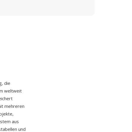
g, die
um weltweit
ichert
it mehreren
bjekte,
ystem aus
stabellen und