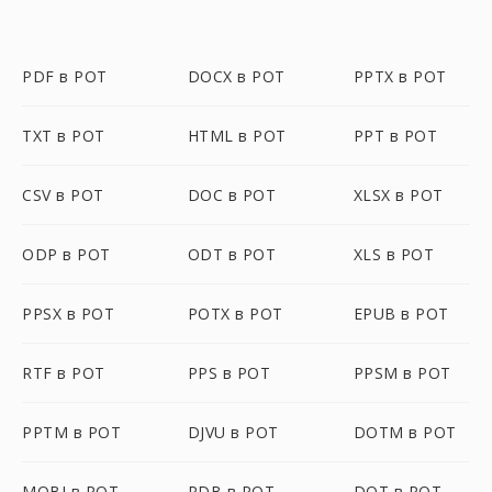
PDF в POT
DOCX в POT
PPTX в POT
TXT в POT
HTML в POT
PPT в POT
CSV в POT
DOC в POT
XLSX в POT
ODP в POT
ODT в POT
XLS в POT
PPSX в POT
POTX в POT
EPUB в POT
RTF в POT
PPS в POT
PPSM в POT
PPTM в POT
DJVU в POT
DOTM в POT
MOBI в POT
PDB в POT
DOT в POT