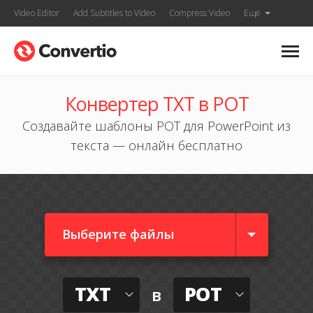
Video Editor
Add Subtitles to Video
Compress Video
Ещё
Конвертер TXT в POT
Создавайте шаблоны POT для PowerPoint из
текста — онлайн бесплатно
Выберите файлы
TXT
POT
в