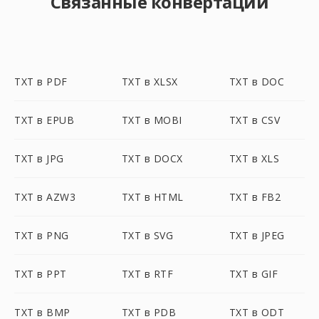
Связанные конвертации
TXT в PDF
TXT в XLSX
TXT в DOC
TXT в EPUB
TXT в MOBI
TXT в CSV
TXT в JPG
TXT в DOCX
TXT в XLS
TXT в AZW3
TXT в HTML
TXT в FB2
TXT в PNG
TXT в SVG
TXT в JPEG
TXT в PPT
TXT в RTF
TXT в GIF
TXT в BMP
TXT в PDB
TXT в ODT