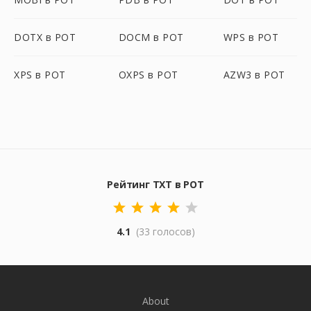
DOTX в POT
DOCM в POT
WPS в POT
XPS в POT
OXPS в POT
AZW3 в POT
Рейтинг TXT в POT
4.1
(33 голосов)
About