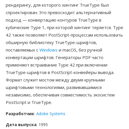
рендерингу, для которого хинтинг TrueType был
спроектирован. Это превосходит альтернативный
подход — конвертацию контуров TrueType в
кубические Type 1, при которой хинтинг теряется. Type
42 также позволяет PostScript-процессам использовать
обширную библиотеку TrueType-шрифтов,
поставляемых с
Windows
и macOS, без ручной
конвертации шрифтов. Генераторы PDF часто
применяют встраивание Type 42 при включении
TrueType-шрифтов в PostScript-конвейеры вывода.
Формат служит мостом между двумя крупными
шрифтовыми технологиями, развивавшимися
независимо, обеспечивая совместимость экосистем
PostScript и TrueType.
Разработчик
:
Adobe Systems
Дата выпуска
: 1995