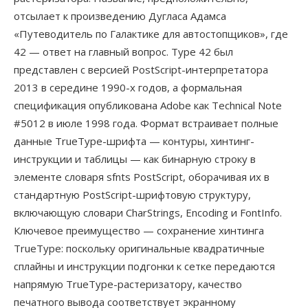
отсылает к произведению Дугласа Адамса
«Путеводитель по Галактике для автостопщиков», где
42 — ответ на главный вопрос. Type 42 был
представлен с версией PostScript-интерпретатора
2013 в середине 1990-х годов, а формальная
спецификация опубликована Adobe как Technical Note
#5012 в июле 1998 года. Формат встраивает полные
данные TrueType-шрифта — контуры, хинтинг-
инструкции и таблицы — как бинарную строку в
элементе словаря sfnts PostScript, оборачивая их в
стандартную PostScript-шрифтовую структуру,
включающую словари CharStrings, Encoding и FontInfo.
Ключевое преимущество — сохранение хинтинга
TrueType: поскольку оригинальные квадратичные
сплайны и инструкции подгонки к сетке передаются
напрямую TrueType-растеризатору, качество
печатного вывода соответствует экранному