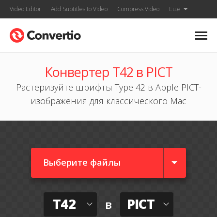
Video Editor
Add Subtitles to Video
Compress Video
Ещё
Конвертер T42 в PICT
Растеризуйте шрифты Type 42 в Apple PICT-
изображения для классического Mac
Выберите файлы
T42
PICT
в