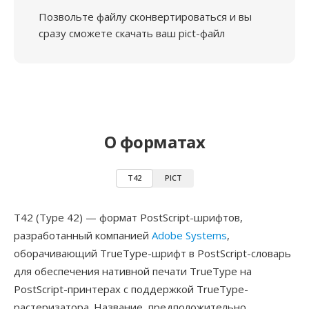
Позвольте файлу сконвертироваться и вы
сразу сможете скачать ваш pict-файл
О форматах
T42
PICT
T42 (Type 42) — формат PostScript-шрифтов,
разработанный компанией
Adobe Systems
,
оборачивающий TrueType-шрифт в PostScript-словарь
для обеспечения нативной печати TrueType на
PostScript-принтерах с поддержкой TrueType-
растеризатора. Название, предположительно,