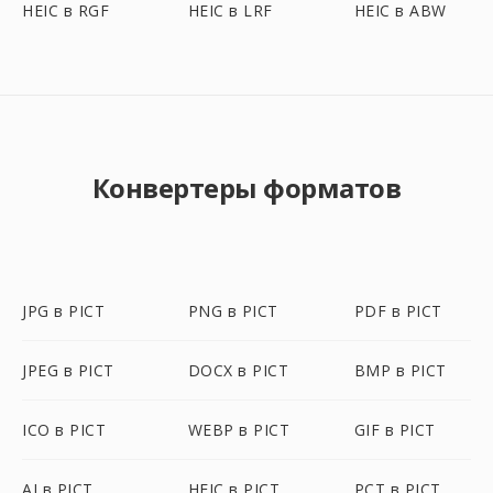
HEIC в RGF
HEIC в LRF
HEIC в ABW
Конвертеры форматов
JPG в PICT
PNG в PICT
PDF в PICT
JPEG в PICT
DOCX в PICT
BMP в PICT
ICO в PICT
WEBP в PICT
GIF в PICT
AI в PICT
HEIC в PICT
PCT в PICT