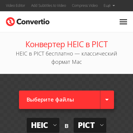
Video Editor
Add Subtitles to Video
Compress Video
Ещё
Конвертер HEIC в PICT
HEIC в PICT бесплатно — классический
формат Mac
Выберите файлы
HEIC
PICT
в