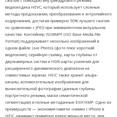
сжатые с помощью внутрикадрового режима
видеокодека HEVC, который использует сложные
методы предсказания, преобразования и энтропийного
кодирования, достигая примерно 50% лучшего сжатия
по сравнению с JPEG при эквивалентном визуальном
качестве. Контейнер ISOBMFF (ISO Base Media File
Format) поддерживает несколько изображений в
одном файле: Live Photos (фото плюс короткий
видеоклип), серийную съемку, карты глубины от
двухкамерных систем и HDR-карты усиления для
расширенного динамического диапазона на
совместимых экранах. HEIC также хранит альфа-
каналы, вспомогательные изображения для
вычислительной фотографии (данные глубины
портретного режима, маски семантической
сегментации) и полные метаданные EXIF/XMP. Одно из
преимуществ — экономия памяти: снимки с iPhone в
HEIC занимают примерно вдвое меньше места, чем