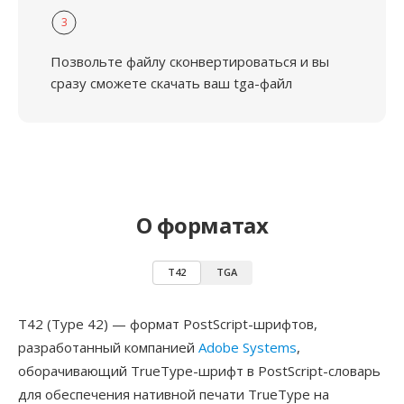
3
Позвольте файлу сконвертироваться и вы
сразу сможете скачать ваш tga-файл
О форматах
T42
TGA
T42 (Type 42) — формат PostScript-шрифтов,
разработанный компанией
Adobe Systems
,
оборачивающий TrueType-шрифт в PostScript-словарь
для обеспечения нативной печати TrueType на