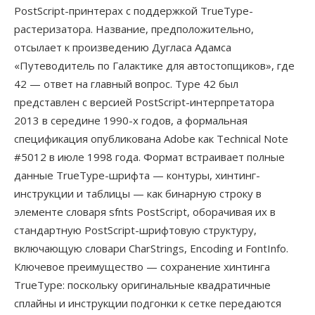
PostScript-принтерах с поддержкой TrueType-
растеризатора. Название, предположительно,
отсылает к произведению Дугласа Адамса
«Путеводитель по Галактике для автостопщиков», где
42 — ответ на главный вопрос. Type 42 был
представлен с версией PostScript-интерпретатора
2013 в середине 1990-х годов, а формальная
спецификация опубликована Adobe как Technical Note
#5012 в июле 1998 года. Формат встраивает полные
данные TrueType-шрифта — контуры, хинтинг-
инструкции и таблицы — как бинарную строку в
элементе словаря sfnts PostScript, оборачивая их в
стандартную PostScript-шрифтовую структуру,
включающую словари CharStrings, Encoding и FontInfo.
Ключевое преимущество — сохранение хинтинга
TrueType: поскольку оригинальные квадратичные
сплайны и инструкции подгонки к сетке передаются