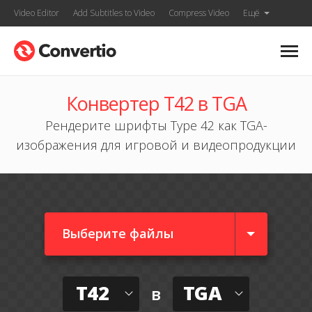
Video Editor
Add Subtitles to Video
Compress Video
Ещё
Конвертер T42 в TGA
Рендерите шрифты Type 42 как TGA-
изображения для игровой и видеопродукции
Выберите файлы
T42
TGA
в