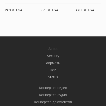
PCX в TGA
PPT в TGA
OTF в TGA
About
Security
Форматы
Help
Status
Конвертер видео
Конвертер аудио
Конвертер документов