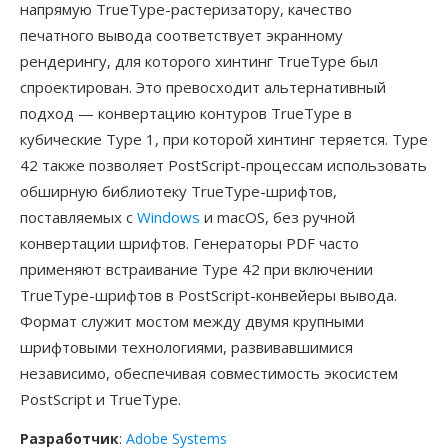
напрямую TrueType-растеризатору, качество
печатного вывода соответствует экранному
рендерингу, для которого хинтинг TrueType был
спроектирован. Это превосходит альтернативный
подход — конвертацию контуров TrueType в
кубические Type 1, при которой хинтинг теряется. Type
42 также позволяет PostScript-процессам использовать
обширную библиотеку TrueType-шрифтов,
поставляемых с
Windows
и macOS, без ручной
конвертации шрифтов. Генераторы PDF часто
применяют встраивание Type 42 при включении
TrueType-шрифтов в PostScript-конвейеры вывода.
Формат служит мостом между двумя крупными
шрифтовыми технологиями, развивавшимися
независимо, обеспечивая совместимость экосистем
PostScript и TrueType.
Разработчик
:
Adobe Systems