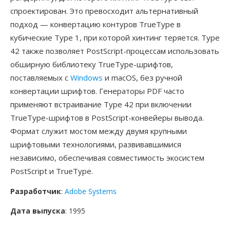
спроектирован. Это превосходит альтернативный
подход — конвертацию контуров TrueType в
кубические Type 1, при которой хинтинг теряется. Type
42 также позволяет PostScript-процессам использовать
обширную библиотеку TrueType-шрифтов,
поставляемых с
Windows
и macOS, без ручной
конвертации шрифтов. Генераторы PDF часто
применяют встраивание Type 42 при включении
TrueType-шрифтов в PostScript-конвейеры вывода.
Формат служит мостом между двумя крупными
шрифтовыми технологиями, развивавшимися
независимо, обеспечивая совместимость экосистем
PostScript и TrueType.
Разработчик
:
Adobe Systems
Дата выпуска
: 1995