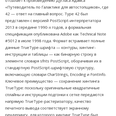
отсылает к произведению Дугласа Адамса
«Путеводитель по Галактике для автостопщиков», где
42 — ответ на главный вопрос. Type 42 был
представлен с версией PostScript-интерпретатора
2013 в середине 1990-х годов, а формальная
спецификация опубликована Adobe как Technical Note
#5012 в июле 1998 года. Формат встраивает полные
данные TrueType-шрифта — контуры, хинтинг-
инструкции и таблицы — как бинарную строку в
элементе словаря sfnts PostScript, оборачивая их в
стандартную PostScript-шрифтовую структуру,
включающую словари CharStrings, Encoding и FontInfo.
Ключевое преимущество — сохранение хинтинга
TrueType: поскольку оригинальные квадратичные
сплайны и инструкции подгонки к сетке передаются
напрямую TrueType-растеризатору, качество
печатного вывода соответствует экранному
рендерингу, для которого хинтинг TrueType был