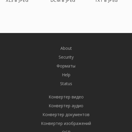
XLS в JPEG
DCM в JPEG
TXT в JPEG
About
Security
Форматы
Help
Status
Конвертер видео
Конвертер аудио
Конвертер документов
Конвертер изображений