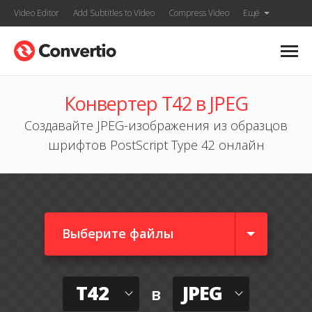
Video Editor
Add Subtitles to Video
Compress Video
Ещё
Конвертер T42 в JPEG
Создавайте JPEG-изображения из образцов
шрифтов PostScript Type 42 онлайн
Выберите файлы
T42
JPEG
в