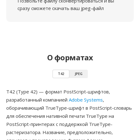
Позвольте файлу сконвертироваться и вы
сразу сможете скачать ваш jpeg-файл
О форматах
T42
JPEG
T42 (Type 42) — формат PostScript-шрифтов,
разработанный компанией
Adobe Systems
,
оборачивающий TrueType-шрифт в PostScript-словарь
для обеспечения нативной печати TrueType на
PostScript-принтерах с поддержкой TrueType-
растеризатора. Название, предположительно,