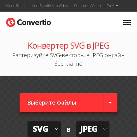
Video Editor
Add Subtitles to Video
Compress Video
Ещё
Конвертер SVG в JPEG
Растеризуйте SVG-векторы в JPEG онлайн
бесплатно
Выберите файлы
SVG
JPEG
в