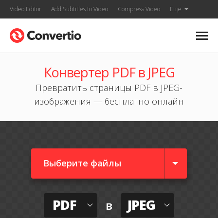
Video Editor
Add Subtitles to Video
Compress Video
Ещё
Конвертер PDF в JPEG
Превратить страницы PDF в JPEG-
изображения — бесплатно онлайн
Выберите файлы
PDF
JPEG
в