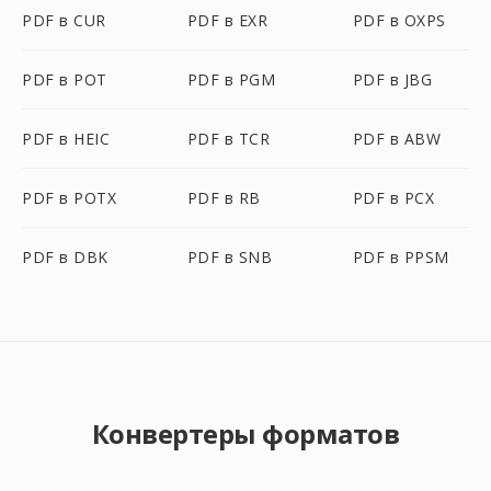
PDF в CUR
PDF в EXR
PDF в OXPS
PDF в POT
PDF в PGM
PDF в JBG
PDF в HEIC
PDF в TCR
PDF в ABW
PDF в POTX
PDF в RB
PDF в PCX
PDF в DBK
PDF в SNB
PDF в PPSM
Конвертеры форматов