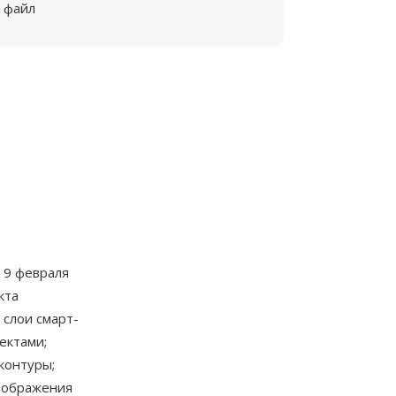
файл
19 февраля
кта
 слои смарт-
ектами;
контуры;
зображения