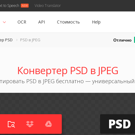
xt to Speech
Video Translator
ь
OCR
API
Стоимость
Help
Отлично
ер PSD
PSD в JPEG
Конвертер PSD в JPEG
тировать PSD в JPEG бесплатно — универсальный
PSD