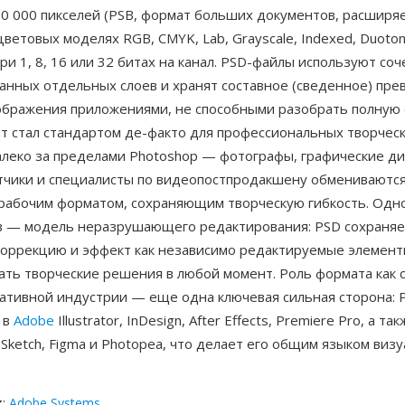
30 000 пикселей (PSB, формат больших документов, расширя
 цветовых моделях RGB, CMYK, Lab, Grayscale, Indexed, Duoto
 при 1, 8, 16 или 32 битах на канал. PSD-файлы используют со
анных отдельных слоев и хранят составное (сведенное) пре
ображения приложениями, не способными разобрать полную 
ат стал стандартом де-факто для профессиональных творчес
алеко за пределами Photoshop — фотографы, графические д
тчики и специалисты по видеопостпродакшену обмениваются
 рабочим форматом, сохраняющим творческую гибкость. Одн
 — модель неразрушающего редактирования: PSD сохраняе
 коррекцию и эффект как независимо редактируемые элемент
ать творческие решения в любой момент. Роль формата как 
еативной индустрии — еще одна ключевая сильная сторона:
 в
Adobe
Illustrator, InDesign, After Effects, Premiere Pro, а такж
 Sketch, Figma и Photopea, что делает его общим языком виз
к
:
Adobe Systems