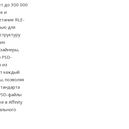
ет до 300 000
ne и
четание RLE-
вью для
структуру
ких
изайнеры,
 PSD-
о из
т каждый
ы, позволяя
стандарта
 PSD-файлы
е в Affinity
уального