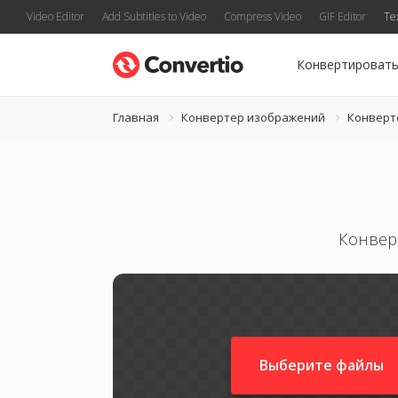
Video Editor
Add Subtitles to Video
Compress Video
GIF Editor
Te
Конвертироват
Главная
Конвертер изображений
Конверт
Конвер
Выберите файлы