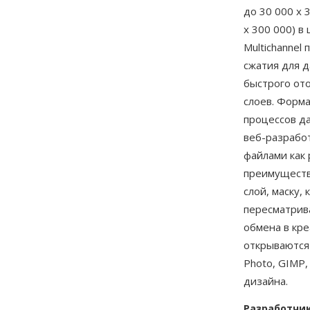
до 30 000 x 
x 300 000) в
Multichannel
сжатия для д
быстрого от
слоев. Форм
процессов д
веб-разрабо
файлами как
преимуществ
слой, маску,
пересматрив
обмена в кр
открываются
Photo, GIMP,
дизайна.
Разработчи