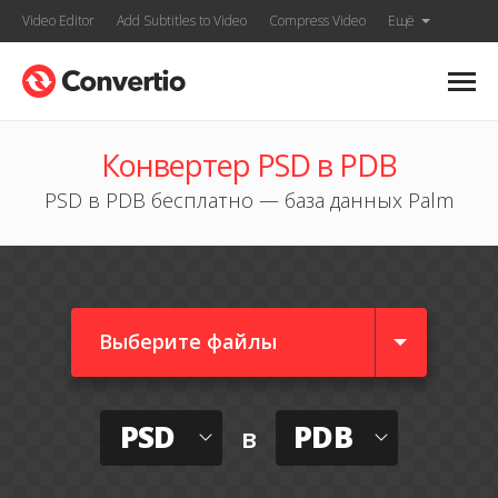
Video Editor
Add Subtitles to Video
Compress Video
Ещё
Конвертер PSD в PDB
PSD в PDB бесплатно — база данных Palm
Выберите файлы
PSD
PDB
в