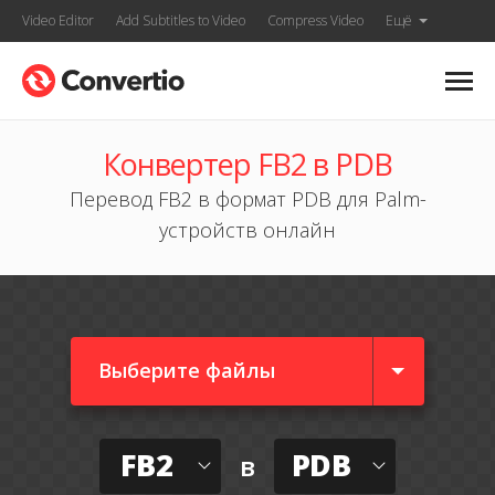
Video Editor
Add Subtitles to Video
Compress Video
Ещё
Конвертер FB2 в PDB
Перевод FB2 в формат PDB для Palm-
устройств онлайн
Выберите файлы
FB2
PDB
в