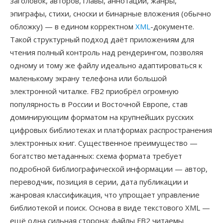
заголовок, авторов, главы, аннотации, жанры,
эпиграфы, стихи, сноски и бинарные вложения (обычно
обложку) — в едином корректном
XML
-документе.
Такой структурный подход даёт приложениям для
чтения полный контроль над рендерингом, позволяя
одному и тому же файлу идеально адаптироваться к
маленькому экрану телефона или большой
электронной читалке. FB2 приобрёл огромную
популярность в России и Восточной Европе, став
доминирующим форматом на крупнейших русских
цифровых библиотеках и платформах распространения
электронных книг. Существенное преимущество —
богатство метаданных: схема формата требует
подробной библиографической информации — автор,
переводчик, позиция в серии, дата публикации и
жанровая классификация, что упрощает управление
библиотекой и поиск. Основа в виде текстового XML —
ещё одна сильная сторона: файлы FB2 читаемы