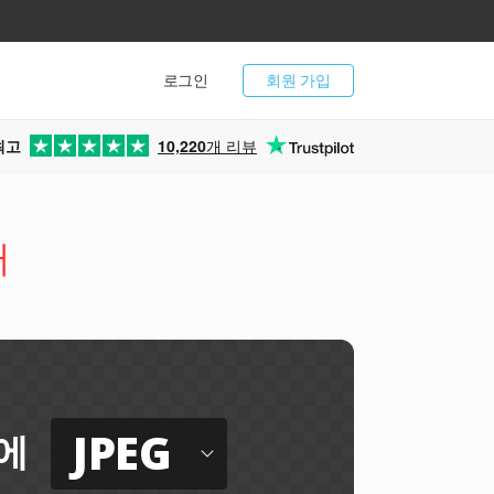
로그인
회원 가입
최고
10,220
개 리뷰
터
JPEG
에