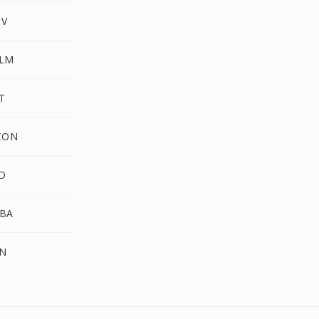
TV
ALM
T
CON
D
BA
N