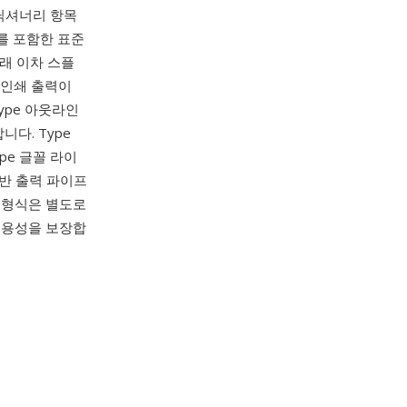
s 딕셔너리 항목
너리를 포함한 표준
원래 이차 스플
 인쇄 출력이
ype 아웃라인
니다. Type
ype 글꼴 라이
기반 출력 파이프
이 형식은 별도로
 운용성을 보장합