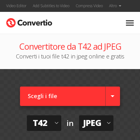
Video Editor
Add Subtitles to Video
Compress Video
Altro
Convertitore da T42 ad JPEG
Converti i tuoi file t42 in jpeg online e gratis
Scegli i file
T42
JPEG
in