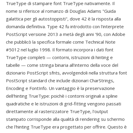
TrueType di stampare font TrueType nativamente. Il
nome si riferisce al romanzo di Douglas Adams "Guida
galattica per gli autostoppisti", dove 42 è la risposta alla
domanda definitiva. Type 42 fu introdotto con l'interprete
PostScript versione 2013 a metà degli anni '90, con Adobe
che pubblicò la specifica formale come Technical Note
#5012 nel luglio 1998. Il formato incorpora i dati font
TrueType completi — contorni, istruzioni di hinting e
tabelle — come stringa binaria all'interno della voce del
dizionario PostScript sfnts, avvolgendoli nella struttura font
PostScript standard che include dizionari CharStrings,
Encoding e FontInfo. Un vantaggio è la preservazione
dell'hinting TrueType: poichè i contorni originali a spline
quadratiche e le istruzioni di grid-fitting vengono passati
direttamente al rasterizzatore TrueType, l'output
stampato corrisponde alla qualità di rendering su schermo
che l'hinting TrueType era progettato per offrire. Questo è