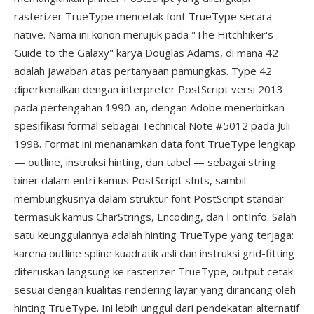
rasterizer TrueType mencetak font TrueType secara
native. Nama ini konon merujuk pada "The Hitchhiker's
Guide to the Galaxy" karya Douglas Adams, di mana 42
adalah jawaban atas pertanyaan pamungkas. Type 42
diperkenalkan dengan interpreter PostScript versi 2013
pada pertengahan 1990-an, dengan Adobe menerbitkan
spesifikasi formal sebagai Technical Note #5012 pada Juli
1998. Format ini menanamkan data font TrueType lengkap
— outline, instruksi hinting, dan tabel — sebagai string
biner dalam entri kamus PostScript sfnts, sambil
membungkusnya dalam struktur font PostScript standar
termasuk kamus CharStrings, Encoding, dan FontInfo. Salah
satu keunggulannya adalah hinting TrueType yang terjaga:
karena outline spline kuadratik asli dan instruksi grid-fitting
diteruskan langsung ke rasterizer TrueType, output cetak
sesuai dengan kualitas rendering layar yang dirancang oleh
hinting TrueType. Ini lebih unggul dari pendekatan alternatif