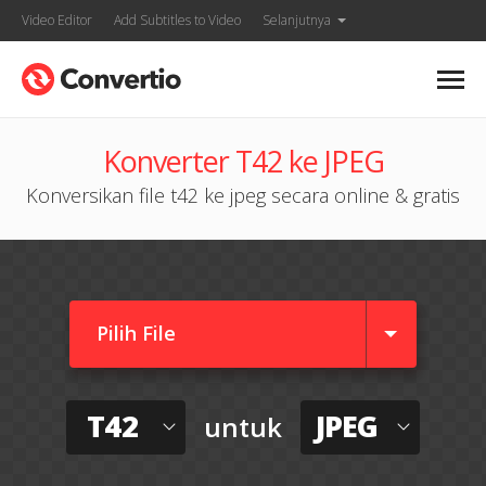
Video Editor
Add Subtitles to Video
Selanjutnya
Konverter T42 ke JPEG
Konversikan file t42 ke jpeg secara online & gratis
Pilih File
T42
JPEG
untuk