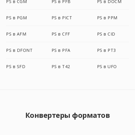
PS в CGM
PS в PFB
PS в DOCM
PS в PGM
PS в PICT
PS в PPM
PS в AFM
PS в CFF
PS в CID
PS в DFONT
PS в PFA
PS в PT3
PS в SFD
PS в T42
PS в UFO
Конвертеры форматов