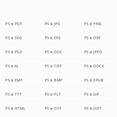
PS в PDF
PS в JPG
PS в PNG
PS в SVG
PS в EPS
PS в DXF
PS в PSD
PS в DOC
PS в JPEG
PS в AI
PS в TIFF
PS в DOCX
PS в EMF
PS в BMP
PS в EPUB
PS в TTF
PS в PLT
PS в GIF
PS в HTML
PS в OTF
PS в ODT