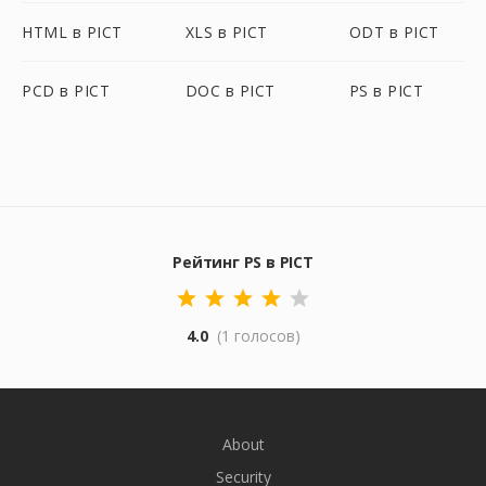
HTML в PICT
XLS в PICT
ODT в PICT
PCD в PICT
DOC в PICT
PS в PICT
Рейтинг PS в PICT
4.0
(1 голосов)
About
Security