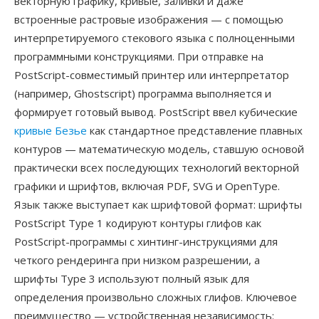
векторную графику, кривые, заливки и даже
встроенные растровые изображения — с помощью
интерпретируемого стекового языка с полноценными
программными конструкциями. При отправке на
PostScript-совместимый принтер или интерпретатор
(например, Ghostscript) программа выполняется и
формирует готовый вывод. PostScript ввел кубические
кривые Безье
как стандартное представление плавных
контуров — математическую модель, ставшую основой
практически всех последующих технологий векторной
графики и шрифтов, включая PDF, SVG и OpenType.
Язык также выступает как шрифтовой формат: шрифты
PostScript Type 1 кодируют контуры глифов как
PostScript-программы с хинтинг-инструкциями для
четкого рендеринга при низком разрешении, а
шрифты Type 3 используют полный язык для
определения произвольно сложных глифов. Ключевое
преимущество — устройственная независимость: