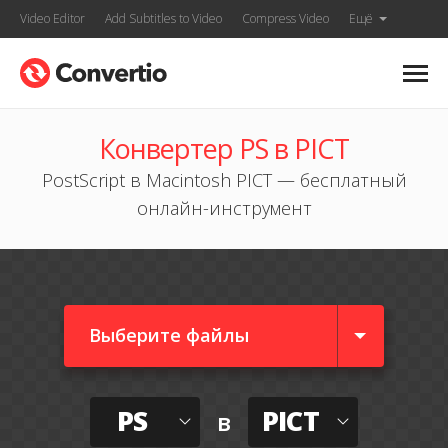
Video Editor
Add Subtitles to Video
Compress Video
Ещё
Конвертер PS в PICT
PostScript в Macintosh PICT — бесплатный
онлайн-инструмент
Выберите файлы
PS
PICT
в