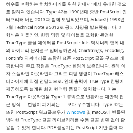
하수를 여행하는 히치하이커를 위한 안내서"에서 유래한 것으
로 알려져 있습니다. Type 42는 1990년대 중반 PostScript 인
터프리터 버전 2013과 함께 도입되었으며, Adobe가 1998년
7월 Technical Note #5012로 공식 사양을 발표했습니다. 이
형식은 아웃라인, 힌팅 명령 및 테이블을 포함한 완전한
TrueType 글꼴 데이터를 PostScript sfnts 딕셔너리 항목 내
의 바이너리 문자열로 임베딩하면서, CharStrings, Encoding,
FontInfo 딕셔너리를 포함한 표준 PostScript 글꼴 구조로 래
핑합니다. 주요 장점은 TrueType 힌팅의 보존입니다. 원래 이
차 스플라인 아웃라인과 그리드 피팅 명령이 TrueType 래스
터라이저에 직접 전달되므로, 인쇄 출력이 TrueType 힌팅이
제공하도록 설계된 화면 렌더링 품질과 일치합니다. 이는
TrueType 아웃라인을 Type 1 큐빅으로 변환하는 대안적 접
근 방식 — 힌팅이 폐기되는 — 보다 우수합니다. Type 42는
또한 PostScript 워크플로우가
Windows
및 macOS에 번들된
방대한 TrueType 글꼴 라이브러리를 수동 글꼴 변환 없이 활
용할 수 있게 합니다. PDF 생성기는 PostScript 기반 출력 파