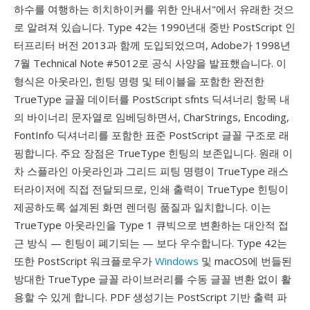
하수를 여행하는 히치하이커를 위한 안내서"에서 유래한 것으
로 알려져 있습니다. Type 42는 1990년대 중반 PostScript 인
터프리터 버전 2013과 함께 도입되었으며, Adobe가 1998년
7월 Technical Note #5012로 공식 사양을 발표했습니다. 이
형식은 아웃라인, 힌팅 명령 및 테이블을 포함한 완전한
TrueType 글꼴 데이터를 PostScript sfnts 딕셔너리 항목 내
의 바이너리 문자열로 임베딩하면서, CharStrings, Encoding,
FontInfo 딕셔너리를 포함한 표준 PostScript 글꼴 구조로 래
핑합니다. 주요 장점은 TrueType 힌팅의 보존입니다. 원래 이
차 스플라인 아웃라인과 그리드 피팅 명령이 TrueType 래스
터라이저에 직접 전달되므로, 인쇄 출력이 TrueType 힌팅이
제공하도록 설계된 화면 렌더링 품질과 일치합니다. 이는
TrueType 아웃라인을 Type 1 큐빅으로 변환하는 대안적 접
근 방식 — 힌팅이 폐기되는 — 보다 우수합니다. Type 42는
또한 PostScript 워크플로우가
Windows
및 macOS에 번들된
방대한 TrueType 글꼴 라이브러리를 수동 글꼴 변환 없이 활
용할 수 있게 합니다. PDF 생성기는 PostScript 기반 출력 파